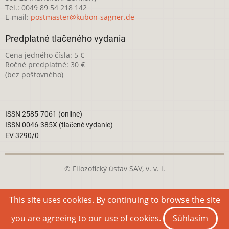
Tel.: 0049 89 54 218 142
E-mail:
postmaster@kubon-sagner.de
Predplatné tlačeného vydania
Cena jedného čísla: 5 €
Ročné predplatné: 30 €
(bez poštovného)
ISSN 2585-7061 (online)
ISSN 0046-385X (tlačené vydanie)
EV 3290/0
© Filozofický ústav SAV, v. v. i.
Táto webová stránka je licencovaná pod
Creative Commons
This site uses cookies. By continuing to browse the site
Attribution-NonCommercial 4.0 International License
you are agreeing to our use of cookies.
Súhlasím