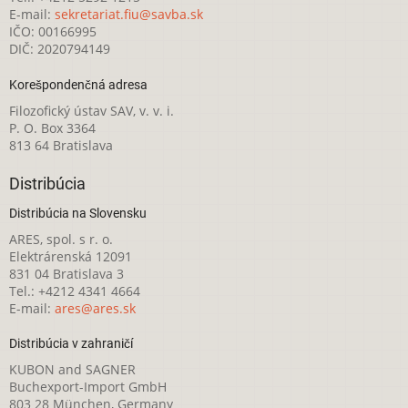
E-mail:
sekretariat.fiu@savba.sk
IČO: 00166995
DIČ: 2020794149
Korešpondenčná adresa
Filozofický ústav SAV, v. v. i.
P. O. Box 3364
813 64 Bratislava
Distribúcia
Distribúcia na Slovensku
ARES, spol. s r. o.
Elektrárenská 12091
831 04 Bratislava 3
Tel.: +4212 4341 4664
E-mail:
ares@ares.sk
Distribúcia v zahraničí
KUBON and SAGNER
Buchexport-Import GmbH
803 28 München, Germany