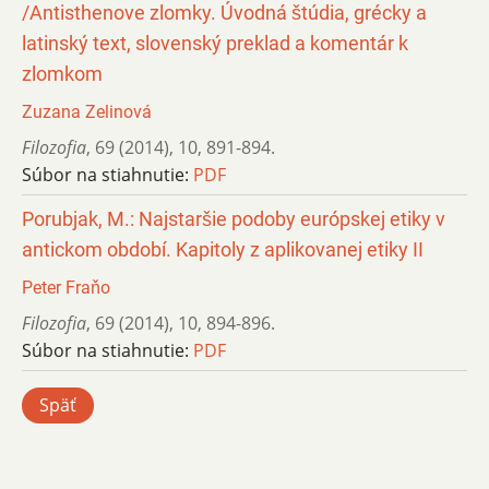
/Antisthenove zlomky. Úvodná štúdia, grécky a
latinský text, slovenský preklad a komentár k
zlomkom
Zuzana Zelinová
Filozofia
,
69 (2014)
,
10
,
891-894.
Súbor na stiahnutie:
PDF
Porubjak, M.: Najstaršie podoby európskej etiky v
antickom období. Kapitoly z aplikovanej etiky II
Peter Fraňo
Filozofia
,
69 (2014)
,
10
,
894-896.
Súbor na stiahnutie:
PDF
Späť