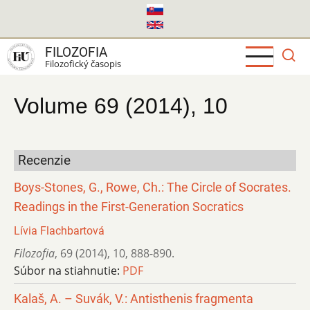
Skočiť
na
hlavný
FILOZOFIA
obsah
Filozofický časopis
Volume 69 (2014), 10
Recenzie
Boys-Stones, G., Rowe, Ch.: The Circle of Socrates.
Readings in the First-Generation Socratics
Lívia Flachbartová
Filozofia
,
69 (2014)
,
10
,
888-890.
Súbor na stiahnutie:
PDF
Kalaš, A. – Suvák, V.: Antisthenis fragmenta