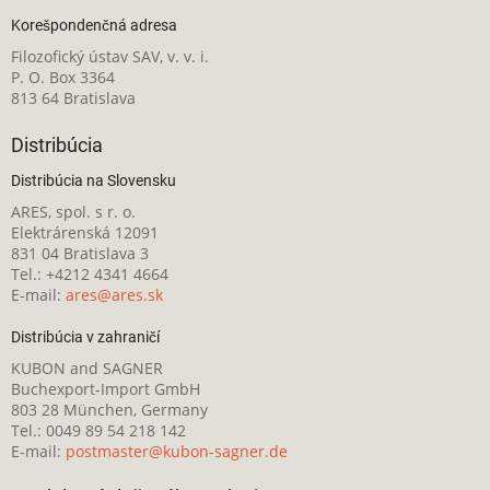
Korešpondenčná adresa
Filozofický ústav SAV, v. v. i.
P. O. Box 3364
813 64 Bratislava
Distribúcia
Distribúcia na Slovensku
ARES, spol. s r. o.
Elektrárenská 12091
831 04 Bratislava 3
Tel.: +4212 4341 4664
E-mail:
ares@ares.sk
Distribúcia v zahraničí
KUBON and SAGNER
Buchexport-Import GmbH
803 28 München, Germany
Tel.: 0049 89 54 218 142
E-mail:
postmaster@kubon-sagner.de