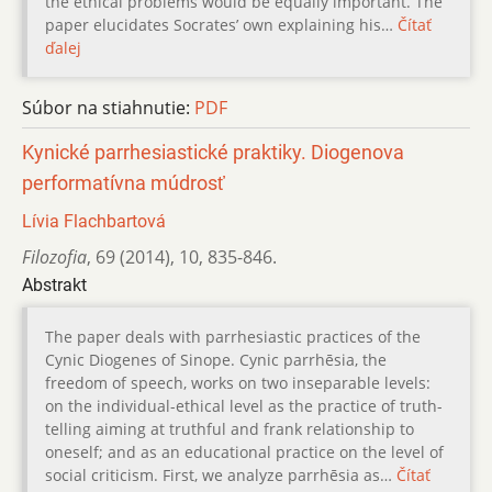
the ethical problems would be equally important. The
paper elucidates Socratesʼ own explaining his…
Čítať
ďalej
Súbor na stiahnutie:
PDF
Kynické parrhesiastické praktiky. Diogenova
performatívna múdrosť
Lívia Flachbartová
Filozofia
,
69 (2014)
,
10
,
835-846.
Abstrakt
The paper deals with parrhesiastic practices of the
Cynic Diogenes of Sinope. Cynic parrhēsia, the
freedom of speech, works on two inseparable levels:
on the individual-ethical level as the practice of truth-
telling aiming at truthful and frank relationship to
oneself; and as an educational practice on the level of
social criticism. First, we analyze parrhēsia as…
Čítať