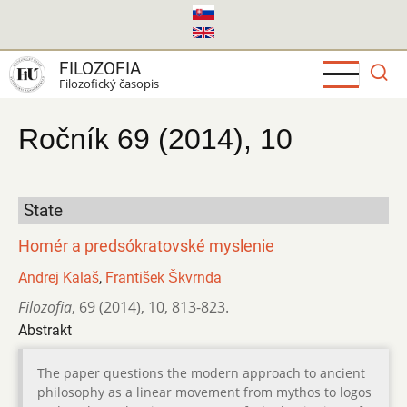
Skočiť
na
hlavný
FILOZOFIA
obsah
Filozofický časopis
Ročník 69 (2014), 10
State
Homér a predsókratovské myslenie
Andrej Kalaš
,
František Škvrnda
Filozofia
,
69 (2014)
,
10
,
813-823.
Abstrakt
The paper questions the modern approach to ancient
philosophy as a linear movement from mythos to logos