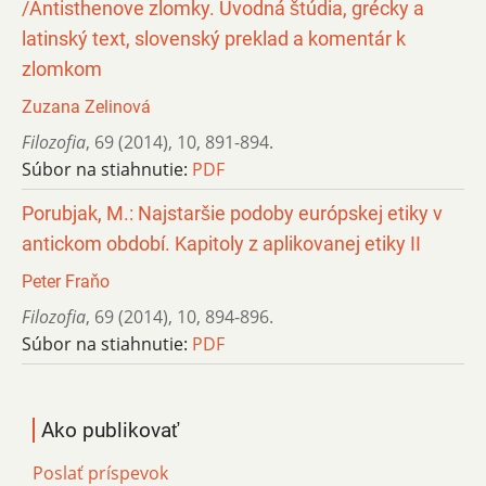
/Antisthenove zlomky. Úvodná štúdia, grécky a
latinský text, slovenský preklad a komentár k
zlomkom
Zuzana Zelinová
Filozofia
,
69 (2014)
,
10
,
891-894.
Súbor na stiahnutie:
PDF
Porubjak, M.: Najstaršie podoby európskej etiky v
antickom období. Kapitoly z aplikovanej etiky II
Peter Fraňo
Filozofia
,
69 (2014)
,
10
,
894-896.
Súbor na stiahnutie:
PDF
Ako publikovať
Poslať príspevok