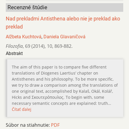
Recenzné štúdie
Nad prekladmi Antisthena alebo nie je preklad ako
preklad
Alžbeta Kuchtová
,
Daniela Glavaničová
Filozofia
,
69 (2014)
,
10
,
869-882.
Abstrakt
The aim of this paper is to compare five different
translations of Diogenes Laertiusʼ chapter on
Antisthenes and his philosophy. To be more specific,
we try to draw a comparison among the translations of
one original text, accomplished by Kalaš, Okál, Kolář,
Hicks and Σκουτερόπουλος. To begin with, some
necessary semantic concepts are explained: truth…
Čítať ďalej
Súbor na stiahnutie:
PDF