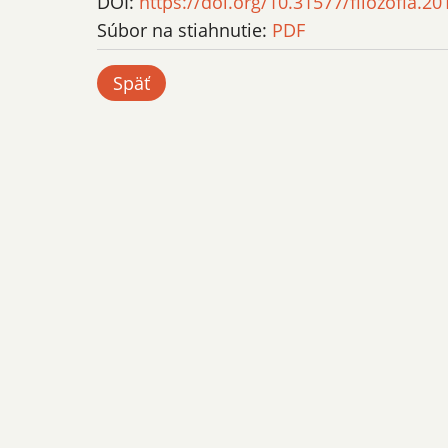
DOI:
https://doi.org/10.31577/filozofia.20
Súbor na stiahnutie:
PDF
Späť