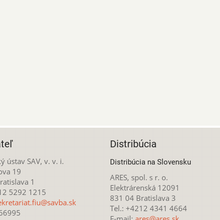
teľ
Distribúcia
ý ústav SAV, v. v. i.
Distribúcia na Slovensku
ova 19
ARES, spol. s r. o.
atislava 1
Elektrárenská 12091
212 5292 1215
831 04 Bratislava 3
ekretariat.fiu@savba.sk
Tel.: +4212 4341 4664
166995
E-mail:
ares@ares.sk