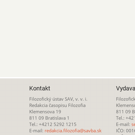
Kontakt
Vydava
Filozofický ústav SAV, v. v. i.
Filozofick
Redakcia časopisu Filozofia
Klemens
Klemensova 19
811 09 Br
811 09 Bratislava 1
Tel.: +4
Tel.: +4212 5292 1215
E-mail:
s
E-mail:
redakcia.filozofia@savba.sk
IČO: 00