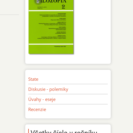
State
Diskusie - polemiky
Úvahy - eseje
Recenzie
Všetky čísla v ročníku