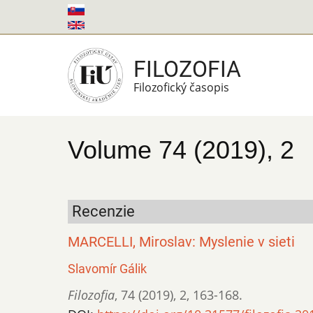
Skočiť
na
hlavný
FILOZOFIA
obsah
Filozofický časopis
Volume 74 (2019), 2
Recenzie
MARCELLI, Miroslav: Myslenie v sieti
Slavomír Gálik
Filozofia
,
74 (2019)
,
2
,
163-168.