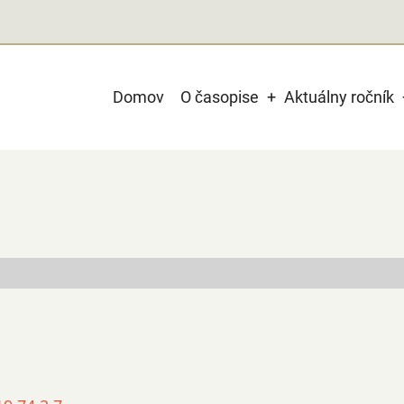
Main
Domov
O časopise
Aktuálny ročník
navigation