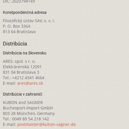
DIČ: 2020794149
Korešpondenčná adresa
Filozofický ústav SAV, v. v. i.
P. O. Box 3364
813 64 Bratislava
Distribúcia
Distribúcia na Slovensku
ARES, spol. s r. o.
Elektrárenská 12091
831 04 Bratislava 3
Tel.: +4212 4341 4664
E-mail:
ares@ares.sk
Distribúcia v zahraničí
KUBON and SAGNER
Buchexport-Import GmbH
803 28 München, Germany
Tel.: 0049 89 54 218 142
E-mail:
postmaster@kubon-sagner.de