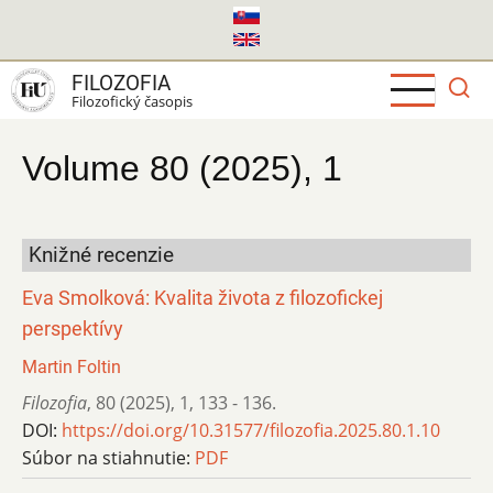
Skočiť
na
hlavný
FILOZOFIA
obsah
Filozofický časopis
Volume 80 (2025), 1
Knižné recenzie
Eva Smolková: Kvalita života z filozofickej
perspektívy
Martin Foltin
Filozofia
,
80 (2025)
,
1
,
133 - 136.
DOI:
https://doi.org/10.31577/filozofia.2025.80.1.10
Súbor na stiahnutie:
PDF