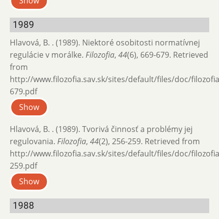
Show
1989
Hlavová, B. . (1989). Niektoré osobitosti normatívnej
regulácie v morálke.
Filozofia
,
44
(6), 669-679. Retrieved
from
http://www.filozofia.sav.sk/sites/default/files/doc/filozof
679.pdf
Show
Hlavová, B. . (1989). Tvorivá činnosť a problémy jej
regulovania.
Filozofia
,
44
(2), 256-259. Retrieved from
http://www.filozofia.sav.sk/sites/default/files/doc/filozof
259.pdf
Show
1988