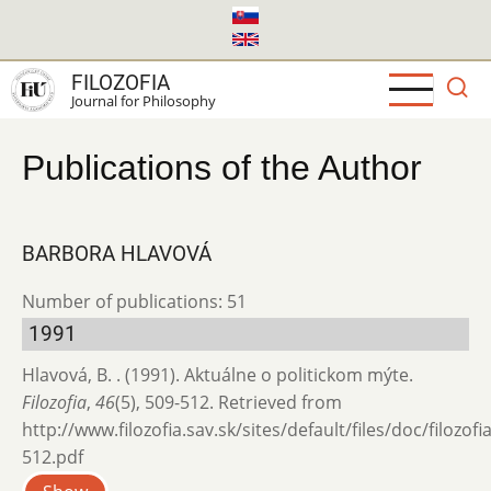
Skip
to
main
FILOZOFIA
content
Journal for Philosophy
Publications of the Author
BARBORA HLAVOVÁ
Number of publications: 51
1991
Hlavová, B. . (1991). Aktuálne o politickom mýte.
Filozofia
,
46
(5), 509-512. Retrieved from
http://www.filozofia.sav.sk/sites/default/files/doc/filozof
512.pdf