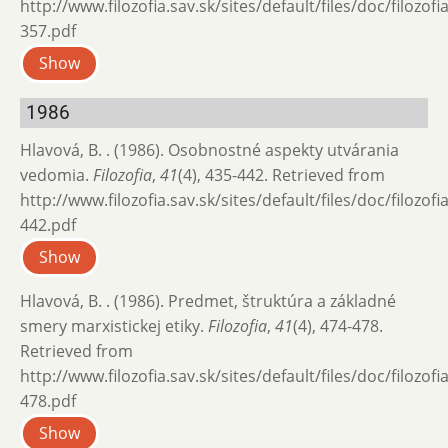
http://www.filozofia.sav.sk/sites/default/files/doc/filozof
357.pdf
Show
1986
Hlavová, B. . (1986). Osobnostné aspekty utvárania
vedomia.
Filozofia
,
41
(4), 435-442. Retrieved from
http://www.filozofia.sav.sk/sites/default/files/doc/filozof
442.pdf
Show
Hlavová, B. . (1986). Predmet, štruktúra a základné
smery marxistickej etiky.
Filozofia
,
41
(4), 474-478.
Retrieved from
http://www.filozofia.sav.sk/sites/default/files/doc/filozof
478.pdf
Show