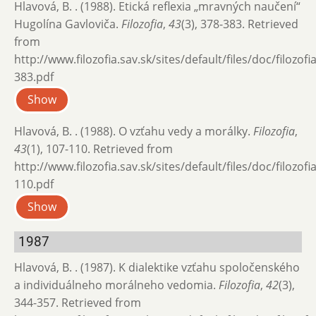
Hlavová, B. . (1988). Etická reflexia „mravných naučení“
Hugolína Gavloviča.
Filozofia
,
43
(3), 378-383. Retrieved
from
http://www.filozofia.sav.sk/sites/default/files/doc/filozof
383.pdf
Show
Hlavová, B. . (1988). O vzťahu vedy a morálky.
Filozofia
,
43
(1), 107-110. Retrieved from
http://www.filozofia.sav.sk/sites/default/files/doc/filozof
110.pdf
Show
1987
Hlavová, B. . (1987). K dialektike vzťahu spoločenského
a individuálneho mo­rálneho vedomia.
Filozofia
,
42
(3),
344-357. Retrieved from