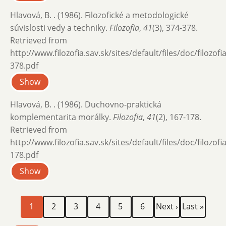
Hlavová, B. . (1986). Filozofické a metodologické
súvislosti vedy a techniky.
Filozofia
,
41
(3), 374-378.
Retrieved from
http://www.filozofia.sav.sk/sites/default/files/doc/filozof
378.pdf
Show
Hlavová, B. . (1986). Duchovno-praktická
komplementarita morálky.
Filozofia
,
41
(2), 167-178.
Retrieved from
http://www.filozofia.sav.sk/sites/default/files/doc/filozof
178.pdf
Show
Current
Page
Page
Page
Page
Page
Next
Last
Pagination
1
2
3
4
5
6
Next ›
Last »
page
page
page