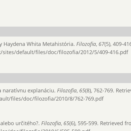
ihy Haydena Whita Metahistória.
Filozofia
,
67
(5), 409-41
/sites/default/files/doc/filozofia/2012/5/409-416.pdf
a naratívnu explanáciu.
Filozofia
,
65
(8), 762-769. Retri
ault/files/doc/filozofia/2010/8/762-769.pdf
, alebo určitého?.
Filozofia
,
65
(6), 595-599. Retrieved f