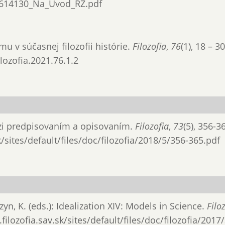
2614130_Na_Uvod_RZ.pdf
zmu v súčasnej filozofii histórie.
Filozofia
,
76
(1), 18 – 30
ilozofia.2021.76.1.2
medzi predpisovaním a opisovaním.
Filozofia
,
73
(5), 356-3
/sites/default/files/doc/filozofia/2018/5/356-365.pdf
zyn, K. (eds.): Idealization XIV: Models in Science.
Filo
filozofia.sav.sk/sites/default/files/doc/filozofia/2017