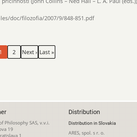
 príčinnosti (John Collins – Ned Hall – L. A. Paul (eds.))
files/doc/filozofia/2007/9/848-851.pdf
urrent
Page
Next
Last
1
2
Next ›
Last »
age
page
page
her
Distribution
 of Philosophy SAS, v.v.i.
Distribution in Slovakia
ova 19
ARES, spol. s r. o.
atislava 1