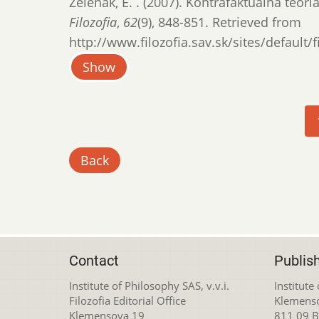
Zeleňák, E. . (2007). Kontrafaktuálna teória
Filozofia
,
62
(9), 848-851. Retrieved from
http://www.filozofia.sav.sk/sites/default/
Show
Pagination
C
p
Back
Contact
Publis
Institute of Philosophy SAS, v.v.i.
Institute
Filozofia Editorial Office
Klemens
Klemensova 19
811 09 Br