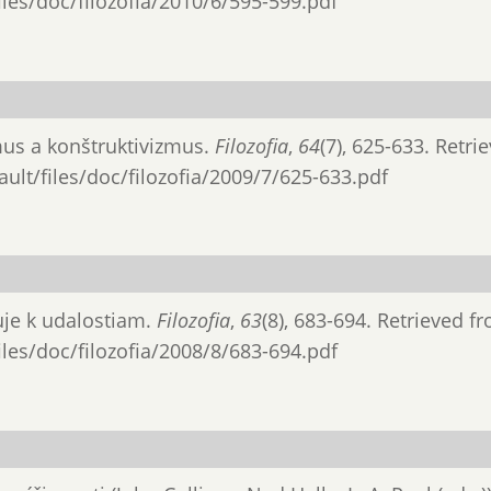
files/doc/filozofia/2010/6/595-599.pdf
izmus a konštruktivizmus.
Filozofia
,
64
(7), 625-633. Retri
ault/files/doc/filozofia/2009/7/625-633.pdf
puje k udalostiam.
Filozofia
,
63
(8), 683-694. Retrieved f
files/doc/filozofia/2008/8/683-694.pdf