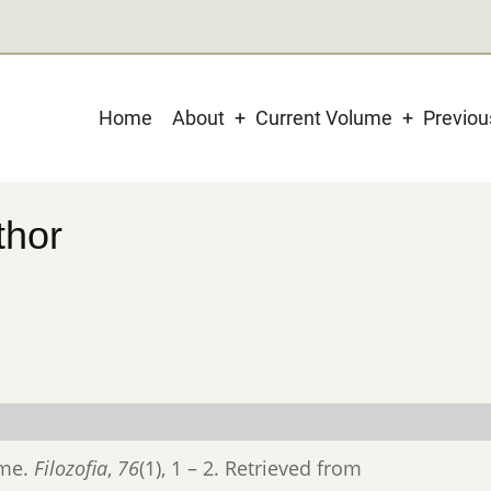
Main
Home
About
Current Volume
Previo
navigation
thor
zme.
Filozofia
,
76
(1), 1 – 2. Retrieved from