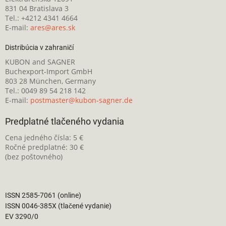
831 04 Bratislava 3
Tel.: +4212 4341 4664
E-mail:
ares@ares.sk
Distribúcia v zahraničí
KUBON and SAGNER
Buchexport-Import GmbH
803 28 München, Germany
Tel.: 0049 89 54 218 142
E-mail:
postmaster@kubon-sagner.de
Predplatné tlačeného vydania
Cena jedného čísla: 5 €
Ročné predplatné: 30 €
(bez poštovného)
ISSN 2585-7061 (online)
ISSN 0046-385X (tlačené vydanie)
EV 3290/0