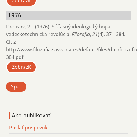
Zobraziť
1976
Denisov, V. . (1976). Súčasný ideologický boj a
vedeckotechnická revolúcia.
Filozofia
,
31
(4), 371-384.
Cit z
http://www.filozofia.sav.sk/sites/default/files/doc/filozof
384.pdf
Zobraziť
Späť
Ako publikovať
Poslať príspevok