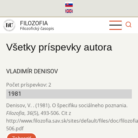
Skočiť
na
hlavný
FILOZOFIA
obsah
Filozofický časopis
Všetky príspevky autora
VLADIMÍR DENISOV
Počet príspevkov: 2
1981
Denisov, V. . (1981). O špecifiku sociálneho poznania.
Filozofia
,
36
(5), 493-506. Cit z
http://www.filozofia.sav.sk/sites/default/files/doc/filozof
506.pdf