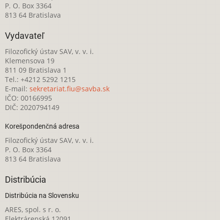
P. O. Box 3364
813 64 Bratislava
Vydavateľ
Filozofický ústav SAV, v. v. i.
Klemensova 19
811 09 Bratislava 1
Tel.: +4212 5292 1215
E-mail:
sekretariat.fiu@savba.sk
IČO: 00166995
DIČ: 2020794149
Korešpondenčná adresa
Filozofický ústav SAV, v. v. i.
P. O. Box 3364
813 64 Bratislava
Distribúcia
Distribúcia na Slovensku
ARES, spol. s r. o.
Elektrárenská 12091