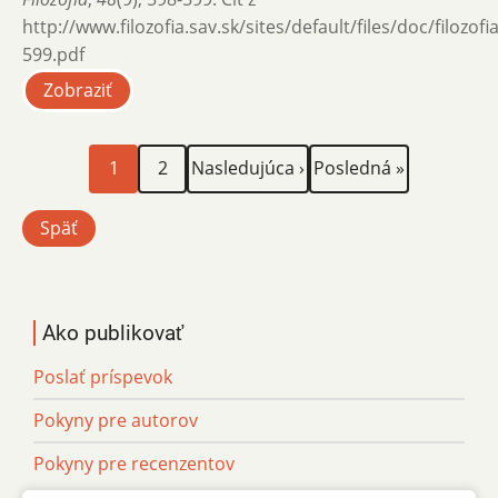
http://www.filozofia.sav.sk/sites/default/files/doc/filozof
599.pdf
Zobraziť
Aktuálna
Page
Ďalšia
Posledná
Stránkovanie
1
2
Nasledujúca ›
Posledná »
stránka
strana
strana
Späť
Ako publikovať
Poslať príspevok
Pokyny pre autorov
Pokyny pre recenzentov