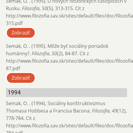
Semak, O. . (1995). O nových filozofických časopisoch v
Rusku.
Filozofia
,
50
(5), 313-315. Cit z
http://www.filozofia.sav.sk/sites/default/files/doc/filozof
315.pdf
Zobraziť
Semak, O. . (1995). Môže byť sociálny poriadok
humánny?.
Filozofia
,
50
(2), 84-87. Cit z
http://www.filozofia.sav.sk/sites/default/files/doc/filozof
87.pdf
Zobraziť
1994
Semak, O. . (1994). Sociálny konštruktivizmus
Thomasa Hobbesa a Francisa Bacona.
Filozofia
,
49
(12),
778-784. Cit z
http://www.filozofia.sav.sk/sites/default/files/doc/filozof