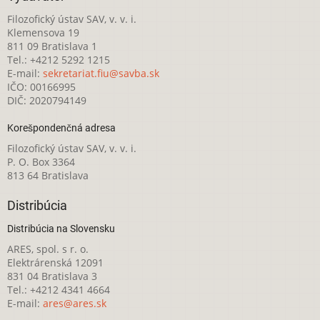
Filozofický ústav SAV, v. v. i.
Klemensova 19
811 09 Bratislava 1
Tel.: +4212 5292 1215
E-mail:
sekretariat.fiu@savba.sk
IČO: 00166995
DIČ: 2020794149
Korešpondenčná adresa
Filozofický ústav SAV, v. v. i.
P. O. Box 3364
813 64 Bratislava
Distribúcia
Distribúcia na Slovensku
ARES, spol. s r. o.
Elektrárenská 12091
831 04 Bratislava 3
Tel.: +4212 4341 4664
E-mail:
ares@ares.sk