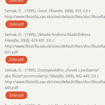
Zobraziť
Semak, O. . (1995). Úvod.
Filozofia
,
50
(8), 393. Cit z
http://www.filozofia.sav.sk/sites/default/files/doc/filozof
Zobraziť
Semak, O. . (1995). Záhada Rodiona Raskoľnikova.
Filozofia
,
50
(8), 423-431. Cit z
http://www.filozofia.sav.sk/sites/default/files/doc/filozof
431.pdf
Zobraziť
Semak, O. . (1995). Dostojevského „človek z podzemia“
ako filozof postmoderny.
Filozofia
,
50
(8), 442-445. Cit z
http://www.filozofia.sav.sk/sites/default/files/doc/filozof
445.pdf
Zobraziť