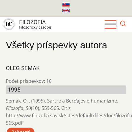
Skočiť
na
hlavný
FILOZOFIA
obsah
Filozofický časopis
Všetky príspevky autora
OLEG SEMAK
Počet príspevkov: 16
1995
Semak, O. . (1995). Sartre a Berďajev o humanizme.
Filozofia
,
50
(10), 559-565. Cit z
http://www.filozofia.sav.sk/sites/default/files/doc/filozof
565.pdf