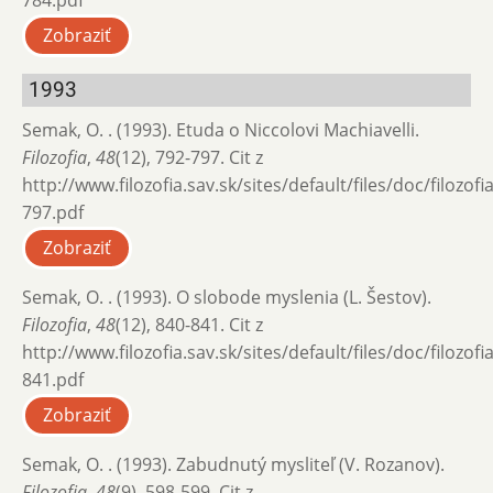
784.pdf
Zobraziť
1993
Semak, O. . (1993). Etuda o Niccolovi Machiavelli.
Filozofia
,
48
(12), 792-797. Cit z
http://www.filozofia.sav.sk/sites/default/files/doc/filozof
797.pdf
Zobraziť
Semak, O. . (1993). O slobode myslenia (L. Šestov).
Filozofia
,
48
(12), 840-841. Cit z
http://www.filozofia.sav.sk/sites/default/files/doc/filozof
841.pdf
Zobraziť
Semak, O. . (1993). Zabudnutý mysliteľ (V. Rozanov).
Filozofia
,
48
(9), 598-599. Cit z