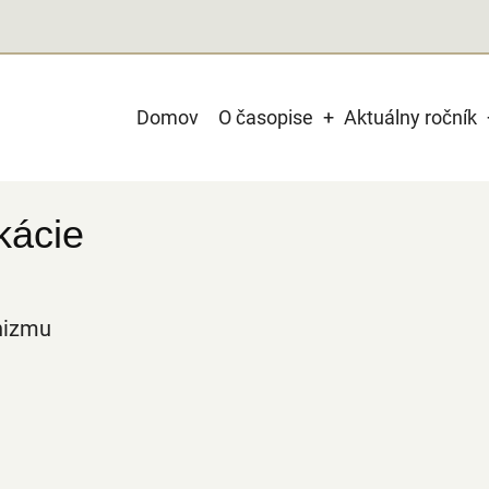
Main
Domov
O časopise
Aktuálny ročník
navigation
kácie
nizmu