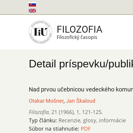
Skočiť
na
hlavný
FILOZOFIA
obsah
Filozofický časopis
Detail príspevku/publi
Nad prvou učebnicou vedeckého komu
Otakar Mošner
,
Jan Škaloud
Filozofia
,
21 (1966)
,
1
,
121-125.
Typ článku:
Recenzie, glosy, informácie
Súbor na stiahnutie:
PDF