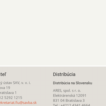
teľ
Distribúcia
ý ústav SAV, v. v. i.
Distribúcia na Slovensku
ova 19
ARES, spol. s r. o.
atislava 1
Elektrárenská 12091
212 5292 1215
831 04 Bratislava 3
ekretariat.fiu@savba.sk
Tel.: +4212 4341 4664