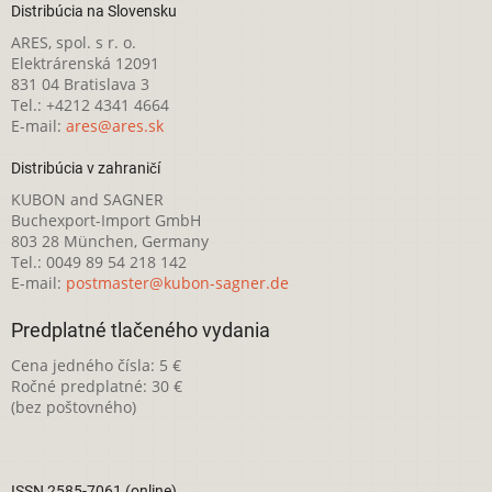
Distribúcia na Slovensku
ARES, spol. s r. o.
Elektrárenská 12091
831 04 Bratislava 3
Tel.: +4212 4341 4664
E-mail:
ares@ares.sk
Distribúcia v zahraničí
KUBON and SAGNER
Buchexport-Import GmbH
803 28 München, Germany
Tel.: 0049 89 54 218 142
E-mail:
postmaster@kubon-sagner.de
Predplatné tlačeného vydania
Cena jedného čísla: 5 €
Ročné predplatné: 30 €
(bez poštovného)
ISSN 2585-7061 (online)