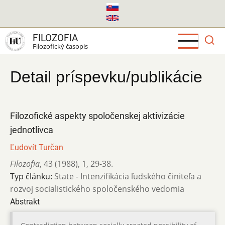
Skočiť
na
hlavný
FILOZOFIA
obsah
Filozofický časopis
Detail príspevku/publikácie
Filozofické aspekty spoločenskej aktivizácie
jednotlivca
Ľudovít Turčan
Filozofia
,
43 (1988)
,
1
,
29-38.
Typ článku:
State - Intenzifikácia ľudského činiteľa a
rozvoj socialistického spoločenského vedomia
Abstrakt