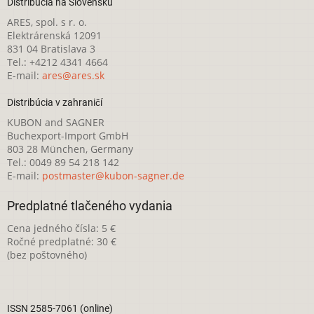
Distribúcia na Slovensku
ARES, spol. s r. o.
Elektrárenská 12091
831 04 Bratislava 3
Tel.: +4212 4341 4664
E-mail:
ares@ares.sk
Distribúcia v zahraničí
KUBON and SAGNER
Buchexport-Import GmbH
803 28 München, Germany
Tel.: 0049 89 54 218 142
E-mail:
postmaster@kubon-sagner.de
Predplatné tlačeného vydania
Cena jedného čísla: 5 €
Ročné predplatné: 30 €
(bez poštovného)
ISSN 2585-7061 (online)