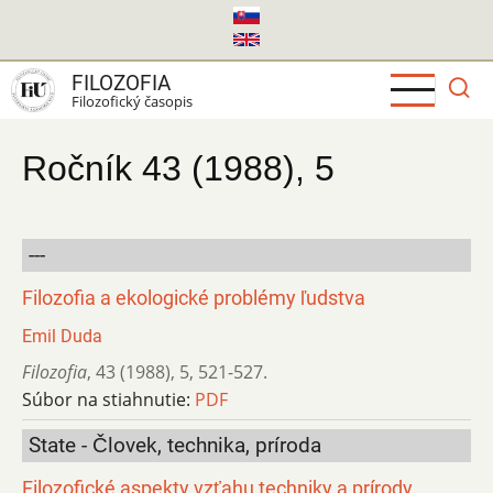
Skočiť
na
hlavný
FILOZOFIA
obsah
Filozofický časopis
Ročník 43 (1988), 5
---
Filozofia a ekologické problémy ľudstva
Emil Duda
Filozofia
,
43 (1988)
,
5
,
521-527.
Súbor na stiahnutie:
PDF
State - Človek, technika, príroda
Filozofické aspekty vzťahu techniky a prírody