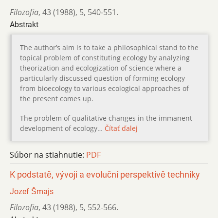
Filozofia
,
43 (1988)
,
5
,
540-551.
Abstrakt
The author’s aim is to take a philosophical stand to the
topical problem of constituting ecology by analyzing
theorization and ecologization of science where a
particularly discussed question of forming ecology
from bioecology to various ecological approaches of
the present comes up.
The problem of qualitative changes in the immanent
development of ecology…
Čítať ďalej
Súbor na stiahnutie:
PDF
K podstatě, vývoji a evoluční perspektivě techniky
Jozef Šmajs
Filozofia
,
43 (1988)
,
5
,
552-566.