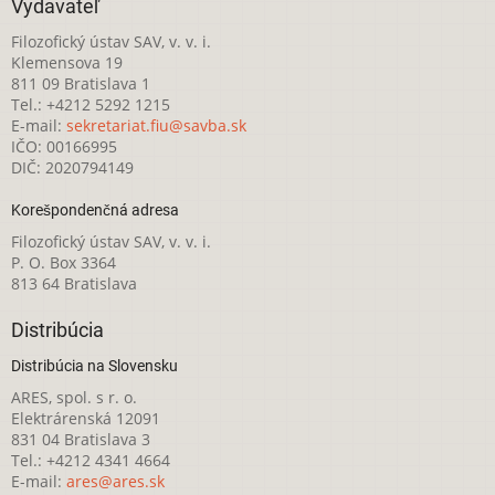
Vydavateľ
Filozofický ústav SAV, v. v. i.
Klemensova 19
811 09 Bratislava 1
Tel.: +4212 5292 1215
E-mail:
sekretariat.fiu@savba.sk
IČO: 00166995
DIČ: 2020794149
Korešpondenčná adresa
Filozofický ústav SAV, v. v. i.
P. O. Box 3364
813 64 Bratislava
Distribúcia
Distribúcia na Slovensku
ARES, spol. s r. o.
Elektrárenská 12091
831 04 Bratislava 3
Tel.: +4212 4341 4664
E-mail:
ares@ares.sk