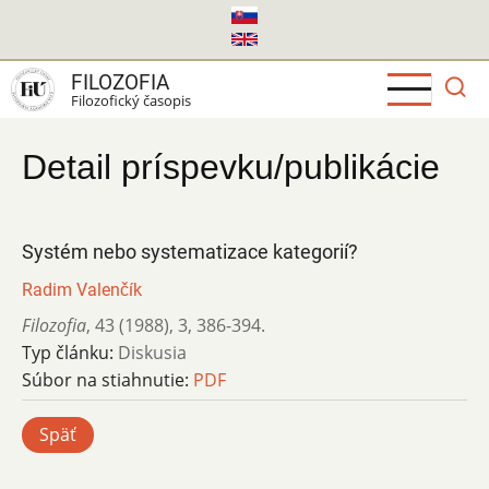
Skočiť
na
hlavný
FILOZOFIA
obsah
Filozofický časopis
Detail príspevku/publikácie
Systém nebo systematizace kategorií?
Radim Valenčík
Filozofia
,
43 (1988)
,
3
,
386-394.
Typ článku:
Diskusia
Súbor na stiahnutie:
PDF
Späť