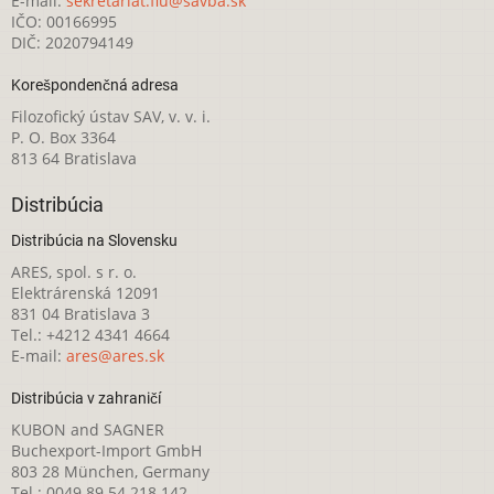
E-mail:
sekretariat.fiu@savba.sk
IČO: 00166995
DIČ: 2020794149
Korešpondenčná adresa
Filozofický ústav SAV, v. v. i.
P. O. Box 3364
813 64 Bratislava
Distribúcia
Distribúcia na Slovensku
ARES, spol. s r. o.
Elektrárenská 12091
831 04 Bratislava 3
Tel.: +4212 4341 4664
E-mail:
ares@ares.sk
Distribúcia v zahraničí
KUBON and SAGNER
Buchexport-Import GmbH
803 28 München, Germany
Tel.: 0049 89 54 218 142