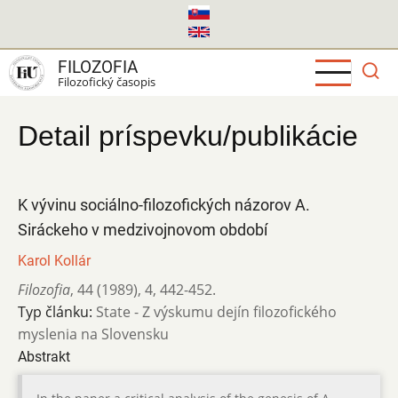
Skočiť
na
hlavný
FILOZOFIA
obsah
Filozofický časopis
Detail príspevku/publikácie
K vývinu sociálno-filozofických názorov A.
Siráckeho v medzivojnovom období
Karol Kollár
Filozofia
,
44 (1989)
,
4
,
442-452.
Typ článku:
State - Z výskumu dejín filozofického
myslenia na Slovensku
Abstrakt