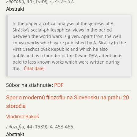
Filozofia
,
44 (1989)
,
4
,
442-452.
Abstrakt
In the paper a critical analysis of the genesis of A.
Sirácky’s social-philosophical views in the period
between the world wars is given. Apart from the well-
known works which were published by A. Sirácky in the
First Czechoslovak Republic and which he also
published as a founder of the Revue DAV, attention is
paid to less known works which were written during
the…
Čítať ďalej
Súbor na stiahnutie:
PDF
Spor o modernú filozofiu na Slovensku na prahu 20.
storočia
Vladimír Bakoš
Filozofia
,
44 (1989)
,
4
,
453-466.
Abstrakt