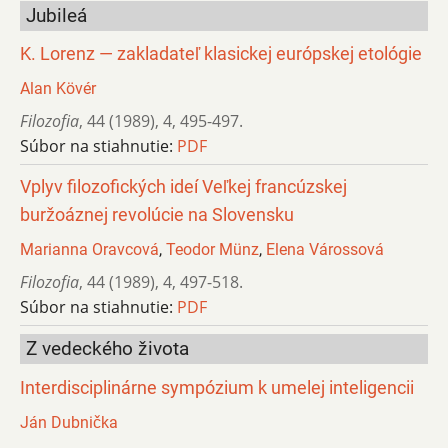
Jubileá
K. Lorenz — zakladateľ klasickej európskej etológie
Alan Kövér
Filozofia
,
44 (1989)
,
4
,
495-497.
Súbor na stiahnutie:
PDF
Vplyv filozofických ideí Veľkej francúzskej
buržoáznej revolúcie na Slovensku
Marianna Oravcová
,
Teodor Münz
,
Elena Várossová
Filozofia
,
44 (1989)
,
4
,
497-518.
Súbor na stiahnutie:
PDF
Z vedeckého života
Interdisciplinárne sympózium k umelej inteligencii
Ján Dubnička