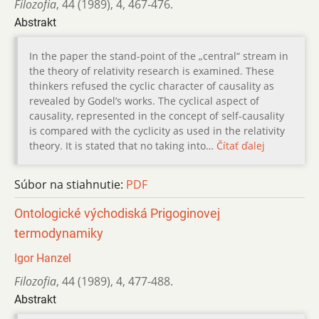
Filozofia
,
44 (1989)
,
4
,
467-476.
Abstrakt
In the paper the stand-point of the „central“ stream in
the theory of relativity research is examined. These
thinkers refused the cyclic character of causality as
revealed by Godel’s works. The cyclical aspect of
causality, represented in the concept of self-causality
is compared with the cyclicity as used in the relativity
theory. It is stated that no taking into…
Čítať ďalej
Súbor na stiahnutie:
PDF
Ontologické východiská Prigoginovej
termodynamiky
Igor Hanzel
Filozofia
,
44 (1989)
,
4
,
477-488.
Abstrakt