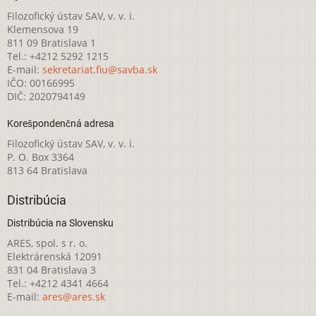
Filozofický ústav SAV, v. v. i.
Klemensova 19
811 09 Bratislava 1
Tel.: +4212 5292 1215
E-mail:
sekretariat.fiu@savba.sk
IČO: 00166995
DIČ: 2020794149
Korešpondenčná adresa
Filozofický ústav SAV, v. v. i.
P. O. Box 3364
813 64 Bratislava
Distribúcia
Distribúcia na Slovensku
ARES, spol. s r. o.
Elektrárenská 12091
831 04 Bratislava 3
Tel.: +4212 4341 4664
E-mail:
ares@ares.sk