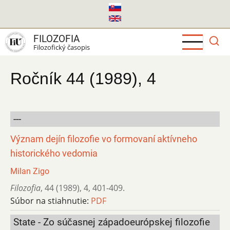
Skočiť
na
hlavný
FILOZOFIA
obsah
Filozofický časopis
Ročník 44 (1989), 4
---
Význam dejín filozofie vo formovaní aktívneho
historického vedomia
Milan Zigo
Filozofia
,
44 (1989)
,
4
,
401-409.
Súbor na stiahnutie:
PDF
State - Zo súčasnej západoeurópskej filozofie