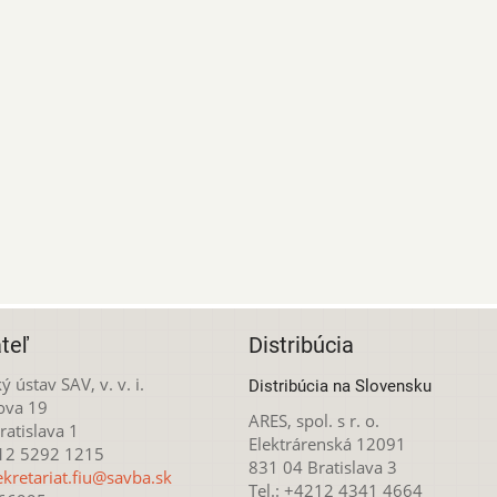
teľ
Distribúcia
ý ústav SAV, v. v. i.
Distribúcia na Slovensku
ova 19
ARES, spol. s r. o.
atislava 1
Elektrárenská 12091
212 5292 1215
831 04 Bratislava 3
ekretariat.fiu@savba.sk
Tel.: +4212 4341 4664