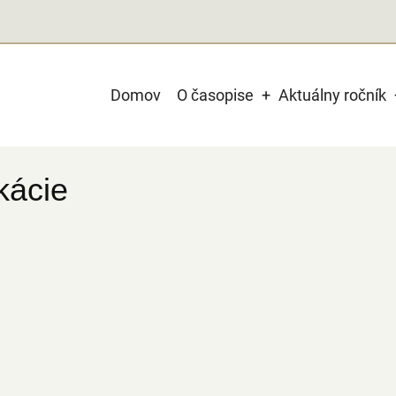
Main
Domov
O časopise
Aktuálny ročník
navigation
kácie