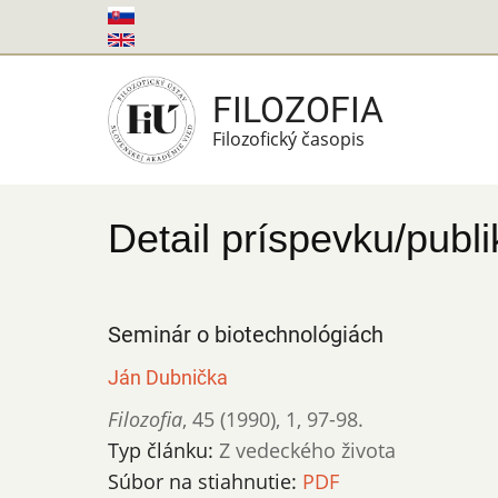
Skočiť
na
hlavný
FILOZOFIA
obsah
Filozofický časopis
Detail príspevku/publi
Seminár o biotechnológiách
Ján Dubnička
Filozofia
,
45 (1990)
,
1
,
97-98.
Typ článku:
Z vedeckého života
Súbor na stiahnutie:
PDF