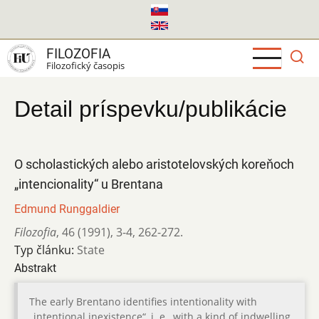
Skočiť
na
hlavný
FILOZOFIA
obsah
Filozofický časopis
Detail príspevku/publikácie
O scholastických alebo aristotelovských koreňoch
„intencionality“ u Brentana
Edmund Runggaldier
Filozofia
,
46 (1991)
,
3-4
,
262-272.
Typ článku:
State
Abstrakt
The early Brentano identifies intentionality with
„intentional inexistence“, i. e., with a kind of indwelling