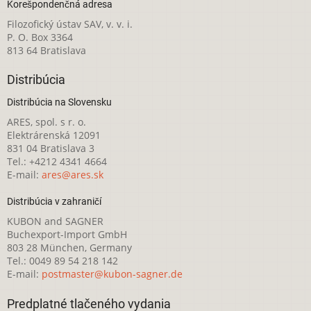
Korešpondenčná adresa
Filozofický ústav SAV, v. v. i.
P. O. Box 3364
813 64 Bratislava
Distribúcia
Distribúcia na Slovensku
ARES, spol. s r. o.
Elektrárenská 12091
831 04 Bratislava 3
Tel.: +4212 4341 4664
E-mail:
ares@ares.sk
Distribúcia v zahraničí
KUBON and SAGNER
Buchexport-Import GmbH
803 28 München, Germany
Tel.: 0049 89 54 218 142
E-mail:
postmaster@kubon-sagner.de
Predplatné tlačeného vydania