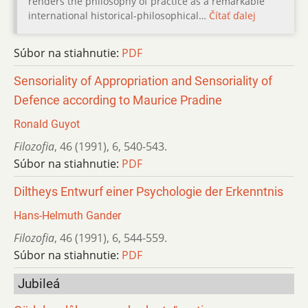
renders the philosophy of practice as a remarkable
international historical-philosophical…
Čítať ďalej
Súbor na stiahnutie:
PDF
Sensoriality of Appropriation and Sensoriality of
Defence according to Maurice Pradine
Ronald Guyot
Filozofia
,
46 (1991)
,
6
,
540-543.
Súbor na stiahnutie:
PDF
Diltheys Entwurf einer Psychologie der Erkenntnis
Hans-Helmuth Gander
Filozofia
,
46 (1991)
,
6
,
544-559.
Súbor na stiahnutie:
PDF
Jubileá