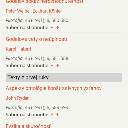
Gödelov dôkaz nerozhodnuteľnosti
Peter Weibel
,
Eckhart Köhler
Filozofia
,
46 (1991)
,
6
,
560-580.
Súbor na stiahnutie:
PDF
Gödelove vety o neúplnosti
Karol Habart
Filozofia
,
46 (1991)
,
6
,
581-588.
Súbor na stiahnutie:
PDF
Texty z prvej ruky
Aspekty ontológie konštitutívnych vzťahov
John Ryder
Filozofia
,
46 (1991)
,
6
,
589-599.
Súbor na stiahnutie:
PDF
Fyzika a skutočnosť