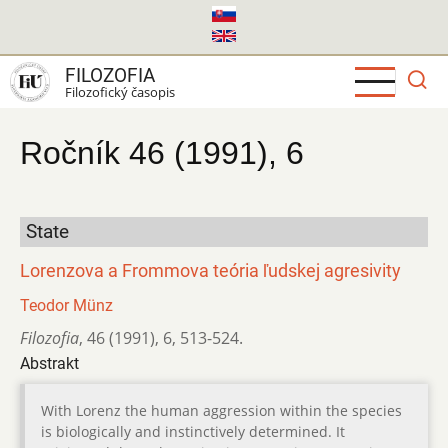
Skočiť
na
hlavný
FILOZOFIA
obsah
Filozofický časopis
Ročník 46 (1991), 6
State
Lorenzova a Frommova teória ľudskej agresivity
Teodor Münz
Filozofia
,
46 (1991)
,
6
,
513-524.
Abstrakt
With Lorenz the human aggression within the species
is biologically and instinctively determined. It