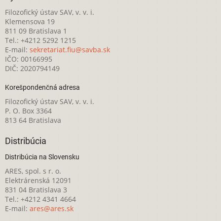
Filozofický ústav SAV, v. v. i.
Klemensova 19
811 09 Bratislava 1
Tel.: +4212 5292 1215
E-mail:
sekretariat.fiu@savba.sk
IČO: 00166995
DIČ: 2020794149
Korešpondenčná adresa
Filozofický ústav SAV, v. v. i.
P. O. Box 3364
813 64 Bratislava
Distribúcia
Distribúcia na Slovensku
ARES, spol. s r. o.
Elektrárenská 12091
831 04 Bratislava 3
Tel.: +4212 4341 4664
E-mail:
ares@ares.sk