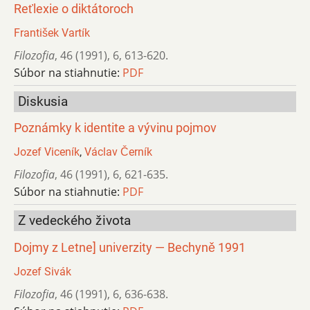
Reťlexie o diktátoroch
František Vartík
Filozofia
,
46 (1991)
,
6
,
613-620.
Súbor na stiahnutie:
PDF
Diskusia
Poznámky k identite a vývinu pojmov
Jozef Viceník
,
Václav Černík
Filozofia
,
46 (1991)
,
6
,
621-635.
Súbor na stiahnutie:
PDF
Z vedeckého života
Dojmy z Letne] univerzity — Bechyně 1991
Jozef Sivák
Filozofia
,
46 (1991)
,
6
,
636-638.