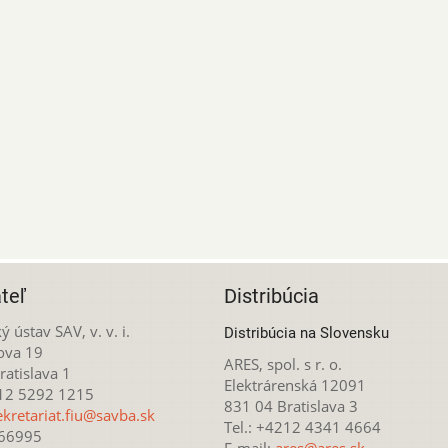
teľ
Distribúcia
ý ústav SAV, v. v. i.
Distribúcia na Slovensku
ova 19
ARES, spol. s r. o.
atislava 1
Elektrárenská 12091
212 5292 1215
831 04 Bratislava 3
ekretariat.fiu@savba.sk
Tel.: +4212 4341 4664
166995
E-mail:
ares@ares.sk