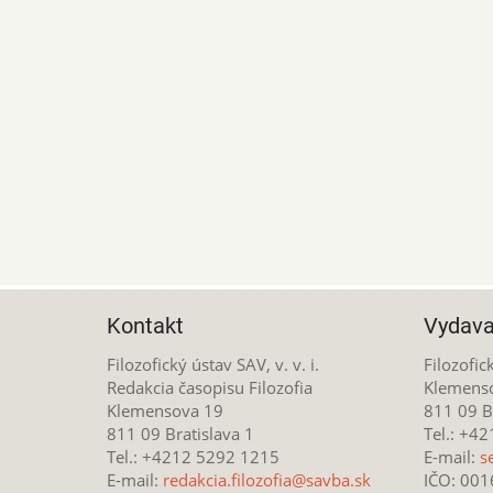
Kontakt
Vydava
Filozofický ústav SAV, v. v. i.
Filozofick
Redakcia časopisu Filozofia
Klemens
Klemensova 19
811 09 Br
811 09 Bratislava 1
Tel.: +4
Tel.: +4212 5292 1215
E-mail:
s
E-mail:
redakcia.filozofia@savba.sk
IČO: 00