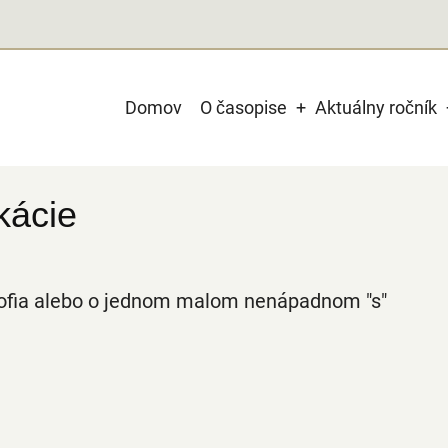
Main
Domov
O časopise
Aktuálny ročník
navigation
kácie
osofia alebo o jednom malom nenápadnom "s"