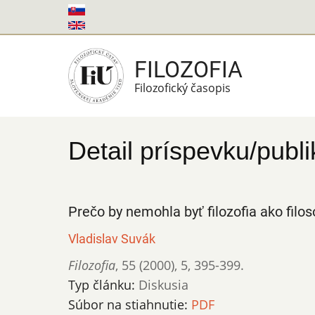
Skočiť
na
hlavný
FILOZOFIA
obsah
Filozofický časopis
Detail príspevku/publi
Prečo by nemohla byť filozofia ako fil
Vladislav Suvák
Filozofia
,
55 (2000)
,
5
,
395-399.
Typ článku:
Diskusia
Súbor na stiahnutie:
PDF