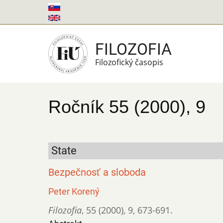
Skočiť
na
hlavný
FILOZOFIA
obsah
Filozofický časopis
Ročník 55 (2000), 9
State
Bezpečnosť a sloboda
Peter Korený
Filozofia
,
55 (2000)
,
9
,
673-691.