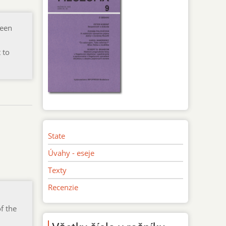
ween
 to
State
Úvahy - eseje
Texty
Recenzie
f the