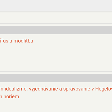
úfus a modlitba
m idealizme: vyjednávanie a spravovanie v Hegel
ch noriem