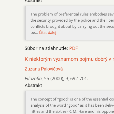
Abstrakt
The problem of preferential rules embodies seve
the security provided by the police and the libert
conflicts brought about by carrying out the secur
be…
Čítať ďalej
Súbor na stiahnutie:
PDF
K niektorým významom pojmu dobrý v mo
Zuzana Palovičová
Filozofia
,
55 (2000)
,
9
,
692-701.
Abstrakt
The concept of "good" is one of the essential c
analysis of the word "good" as it has been deli
fifties and the sixties (R. M. Hare and his oppo