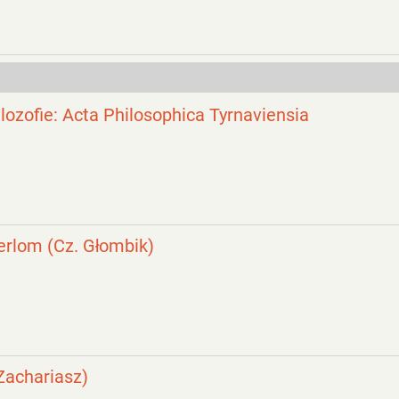
ilozofie: Acta Philosophica Tyrnaviensia
serlom (Cz. Głombik)
Zachariasz)