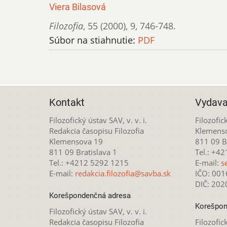
Viera Bilasová
Filozofia
,
55 (2000)
,
9
,
746-748.
Súbor na stiahnutie:
PDF
Kontakt
Vydava
Filozofický ústav SAV, v. v. i.
Filozofick
Redakcia časopisu Filozofia
Klemens
Klemensova 19
811 09 Br
811 09 Bratislava 1
Tel.: +4
Tel.: +4212 5292 1215
E-mail:
s
E-mail:
redakcia.filozofia@savba.sk
IČO: 00
DIČ: 20
Korešpondenčná adresa
Korešpon
Filozofický ústav SAV, v. v. i.
Redakcia časopisu Filozofia
Filozofick