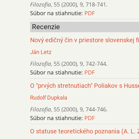
Filozofia
,
55 (2000)
,
9
,
718-741.
Súbor na stiahnutie:
PDF
Recenzie
Nový edičný čin v priestore slovenskej f
Ján Letz
Filozofia
,
55 (2000)
,
9
,
742-744.
Súbor na stiahnutie:
PDF
O "prvých stretnutiach" Poliakov s Hus
Rudolf Dupkala
Filozofia
,
55 (2000)
,
9
,
744-746.
Súbor na stiahnutie:
PDF
O statuse teoretického poznania (A. L. 