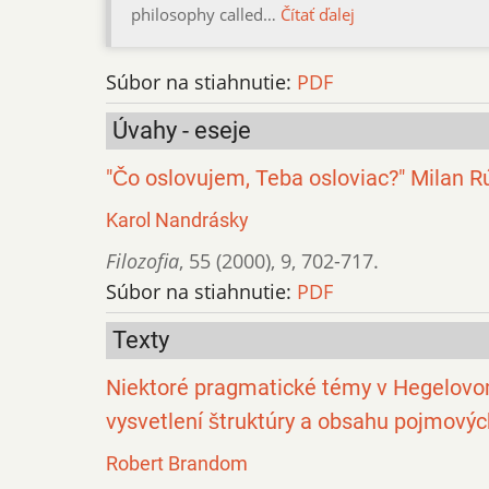
philosophy called…
Čítať ďalej
Súbor na stiahnutie:
PDF
Úvahy - eseje
"Čo oslovujem, Teba osloviac?" Milan R
Karol Nandrásky
Filozofia
,
55 (2000)
,
9
,
702-717.
Súbor na stiahnutie:
PDF
Texty
Niektoré pragmatické témy v Hegelovo
vysvetlení štruktúry a obsahu pojmový
Robert Brandom