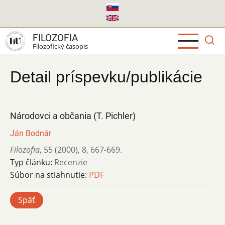
Skočiť
na
hlavný
FILOZOFIA
obsah
Filozofický časopis
Detail príspevku/publikácie
Národovci a občania (T. Pichler)
Ján Bodnár
Filozofia
,
55 (2000)
,
8
,
667-669.
Typ článku:
Recenzie
Súbor na stiahnutie:
PDF
Späť