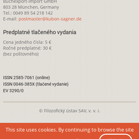
Buchexport-Import GmbH
803 28 München, Germany
Tel.: 0049 89 54 218 142
E-mail:
postmaster@kubon-sagner.de
Predplatné tlačeného vydania
Cena jedného čísla: 5 €
Ročné predplatné: 30 €
(bez poštovného)
ISSN 2585-7061 (online)
ISSN 0046-385X (tlačené vydanie)
EV 3290/0
© Filozofický ústav SAV, v. v. i.
Táto webová stránka je licencovaná pod
Creative Commons
This site uses cookies. By continuing to browse the site
Attribution-NonCommercial 4.0 International License