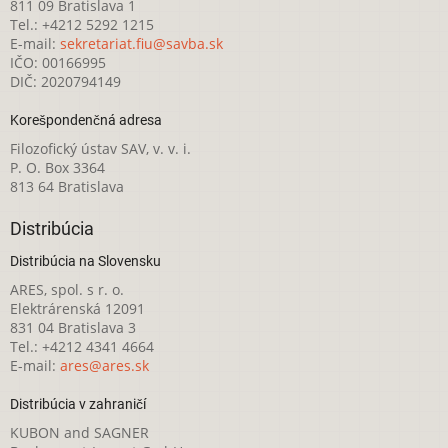
811 09 Bratislava 1
Tel.: +4212 5292 1215
E-mail:
sekretariat.fiu@savba.sk
IČO: 00166995
DIČ: 2020794149
Korešpondenčná adresa
Filozofický ústav SAV, v. v. i.
P. O. Box 3364
813 64 Bratislava
Distribúcia
Distribúcia na Slovensku
ARES, spol. s r. o.
Elektrárenská 12091
831 04 Bratislava 3
Tel.: +4212 4341 4664
E-mail:
ares@ares.sk
Distribúcia v zahraničí
KUBON and SAGNER