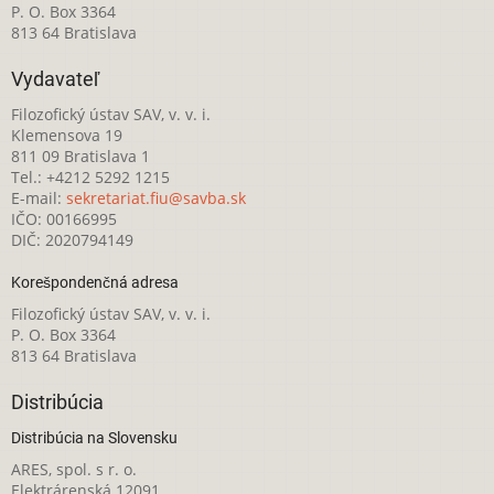
P. O. Box 3364
813 64 Bratislava
Vydavateľ
Filozofický ústav SAV, v. v. i.
Klemensova 19
811 09 Bratislava 1
Tel.: +4212 5292 1215
E-mail:
sekretariat.fiu@savba.sk
IČO: 00166995
DIČ: 2020794149
Korešpondenčná adresa
Filozofický ústav SAV, v. v. i.
P. O. Box 3364
813 64 Bratislava
Distribúcia
Distribúcia na Slovensku
ARES, spol. s r. o.
Elektrárenská 12091