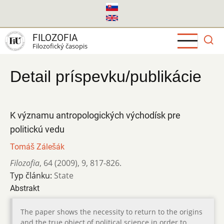
Skočiť
na
hlavný
FILOZOFIA
obsah
Filozofický časopis
Detail príspevku/publikácie
K významu antropologických východísk pre
politickú vedu
Tomáš Zálešák
Filozofia
,
64 (2009)
,
9
,
817-826.
Typ článku:
State
Abstrakt
The paper shows the necessity to return to the origins
and the true object of political science in order to