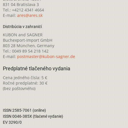
831 04 Bratislava 3
Tel.: +4212 4341 4664
E-mail:
ares@ares.sk
Distribúcia v zahraničí
KUBON and SAGNER
Buchexport-Import GmbH
803 28 München, Germany
Tel.: 0049 89 54 218 142
E-mail:
postmaster@kubon-sagner.de
Predplatné tlačeného vydania
Cena jedného čísla: 5 €
Ročné predplatné: 30 €
(bez poštovného)
ISSN 2585-7061 (online)
ISSN 0046-385X (tlačené vydanie)
EV 3290/0