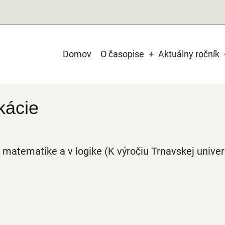
Main
Domov
O časopise
Aktuálny ročník
navigation
kácie
 matematike a v logike (K výročiu Trnavskej univer