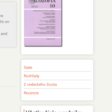
he
ght on
c and
State
Rozhľady
Z vedeckého života
Recenzie