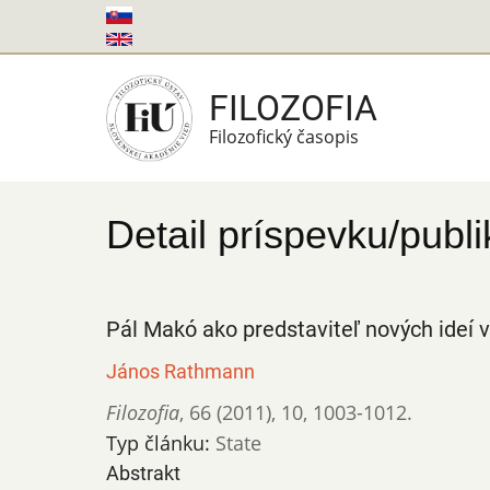
Skočiť
na
hlavný
FILOZOFIA
obsah
Filozofický časopis
Detail príspevku/publi
Pál Makó ako predstaviteľ nových ideí v
János Rathmann
Filozofia
,
66 (2011)
,
10
,
1003-1012.
Typ článku:
State
Abstrakt