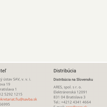
teľ
Distribúcia
ý ústav SAV, v. v. i.
Distribúcia na Slovensku
ova 19
ARES, spol. s r. o.
atislava 1
Elektrárenská 12091
212 5292 1215
831 04 Bratislava 3
ekretariat.fiu@savba.sk
Tel.: +4212 4341 4664
166995
E-mail:
ares@ares.sk