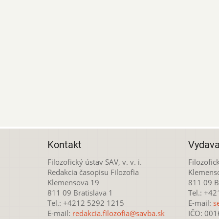
Kontakt
Vydava
Filozofický ústav SAV, v. v. i.
Filozofick
Redakcia časopisu Filozofia
Klemens
Klemensova 19
811 09 Br
811 09 Bratislava 1
Tel.: +4
Tel.: +4212 5292 1215
E-mail:
s
E-mail:
redakcia.filozofia@savba.sk
IČO: 00