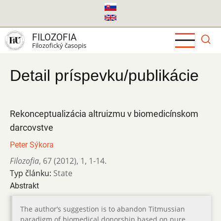
Skočiť
na
hlavný
FILOZOFIA
obsah
Filozofický časopis
Detail príspevku/publikácie
Rekonceptualizácia altruizmu v biomedicínskom
darcovstve
Peter Sýkora
Filozofia
,
67 (2012)
,
1
,
1-14.
Typ článku:
State
Abstrakt
The author’s suggestion is to abandon Titmussian
paradigm of biomedical donorship based on pure