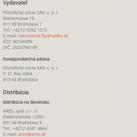
Vydavateľ
Filozofický ústav SAV, v. v. i.
Klemensova 19
811 09 Bratislava 1
Tel.: +4212 5292 1215
E-mail:
sekretariat.fiu@savba.sk
IČO: 00166995
DIČ: 2020794149
Korešpondenčná adresa
Filozofický ústav SAV, v. v. i.
P. O. Box 3364
813 64 Bratislava
Distribúcia
Distribúcia na Slovensku
ARES, spol. s r. o.
Elektrárenská 12091
831 04 Bratislava 3
Tel.: +4212 4341 4664
E-mail:
ares@ares.sk