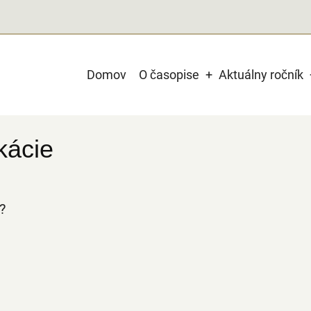
Main
Domov
O časopise
Aktuálny ročník
navigation
kácie
?