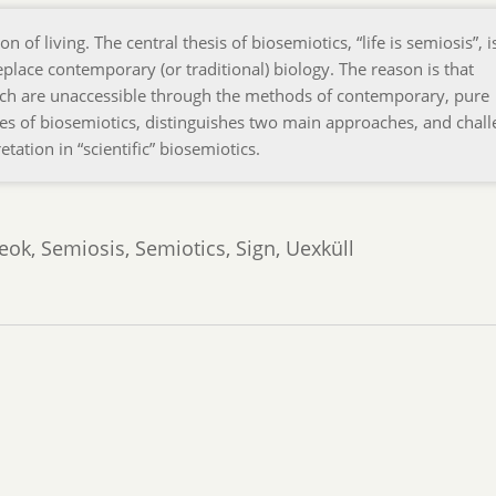
of living. The central thesis of biosemiotics, “life is semiosis”, i
eplace contemporary (or traditional) biology. The reason is that
which are unaccessible through the methods of contemporary, pure
ses of biosemiotics, distinguishes two main approaches, and chal
etation in “scientific” biosemiotics.
eok, Semiosis, Semiotics, Sign, Uexküll