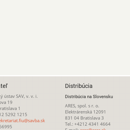
teľ
Distribúcia
ý ústav SAV, v. v. i.
Distribúcia na Slovensku
ova 19
ARES, spol. s r. o.
atislava 1
Elektrárenská 12091
212 5292 1215
831 04 Bratislava 3
ekretariat.fiu@savba.sk
Tel.: +4212 4341 4664
166995
E-mail:
ares@ares.sk