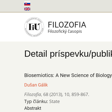
Skočiť
na
hlavný
FILOZOFIA
obsah
Filozofický časopis
Detail príspevku/publi
Biosemiotics: A New Science of Biology
Dušan Gálik
Filozofia
,
68 (2013)
,
10
,
859-867.
Typ článku:
State
Abstrakt