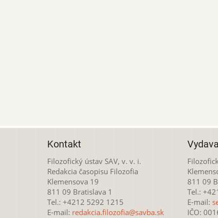
Kontakt
Vydava
Filozofický ústav SAV, v. v. i.
Filozofick
Redakcia časopisu Filozofia
Klemens
Klemensova 19
811 09 Br
811 09 Bratislava 1
Tel.: +4
Tel.: +4212 5292 1215
E-mail:
s
E-mail:
redakcia.filozofia@savba.sk
IČO: 00