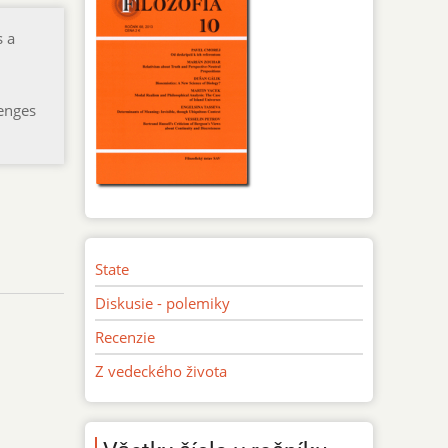
s a
lenges
State
Diskusie - polemiky
Recenzie
Z vedeckého života