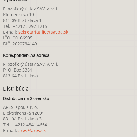
Filozofický ústav SAV, v. v. i.
Klemensova 19
811 09 Bratislava 1
Tel.: +4212 5292 1215
E-mail:
sekretariat.fiu@savba.sk
IČO: 00166995
DIČ: 2020794149
Korešpondenčná adresa
Filozofický ústav SAV, v. v. i.
P. O. Box 3364
813 64 Bratislava
Distribúcia
Distribúcia na Slovensku
ARES, spol. s r. o.
Elektrárenská 12091
831 04 Bratislava 3
Tel.: +4212 4341 4664
E-mail:
ares@ares.sk