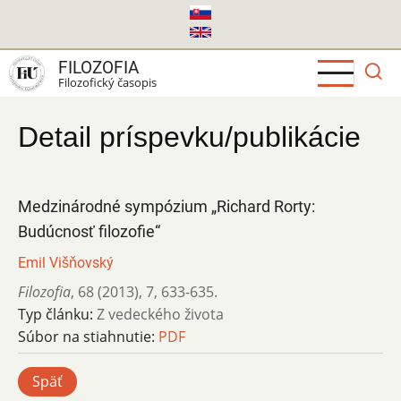
Skočiť
na
hlavný
FILOZOFIA
obsah
Filozofický časopis
Detail príspevku/publikácie
Medzinárodné sympózium „Richard Rorty:
Budúcnosť filozofie“
Emil Višňovský
Filozofia
,
68 (2013)
,
7
,
633-635.
Typ článku:
Z vedeckého života
Súbor na stiahnutie:
PDF
Späť