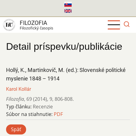
Skočiť
na
hlavný
FILOZOFIA
obsah
Filozofický časopis
Detail príspevku/publikácie
Hollý, K., Martinkovič, M. (ed.): Slovenské politické
myslenie 1848 – 1914
Karol Kollár
Filozofia
,
69 (2014)
,
9
,
806-808.
Typ článku:
Recenzie
Súbor na stiahnutie:
PDF
Späť