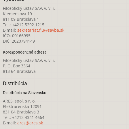
Filozofický ústav SAV, v. v. i.
Klemensova 19
811 09 Bratislava 1
Tel.: +4212 5292 1215
E-mail:
sekretariat.fiu@savba.sk
IČO: 00166995
DIČ: 2020794149
Korešpondenčná adresa
Filozofický ústav SAV, v. v. i.
P. O. Box 3364
813 64 Bratislava
Distribúcia
Distribúcia na Slovensku
ARES, spol. s r. o.
Elektrárenská 12091
831 04 Bratislava 3
Tel.: +4212 4341 4664
E-mail:
ares@ares.sk