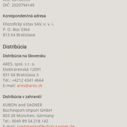
DIČ: 2020794149
Korešpondenčná adresa
Filozofický ústav SAV, v. v. i.
P. O. Box 3364
813 64 Bratislava
Distribúcia
Distribúcia na Slovensku
ARES, spol. s r. o.
Elektrárenská 12091
831 04 Bratislava 3
Tel.: +4212 4341 4664
E-mail:
ares@ares.sk
Distribúcia v zahraničí
KUBON and SAGNER
Buchexport-Import GmbH
803 28 München, Germany
Tel.: 0049 89 54 218 142
E-mail:
postmaster@kubon-sagner.de