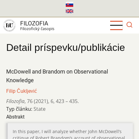
Skočiť
na
hlavný
FILOZOFIA
obsah
Filozofický časopis
Detail príspevku/publikácie
McDowell and Brandom on Observational
Knowledge
Filip Čukljević
Filozofia
,
76 (2021)
,
6
,
423 – 435.
Typ článku:
State
Abstrakt
In this paper, I will analyze whether John McDowell’s
critique of Robert Brandom’s account of observational