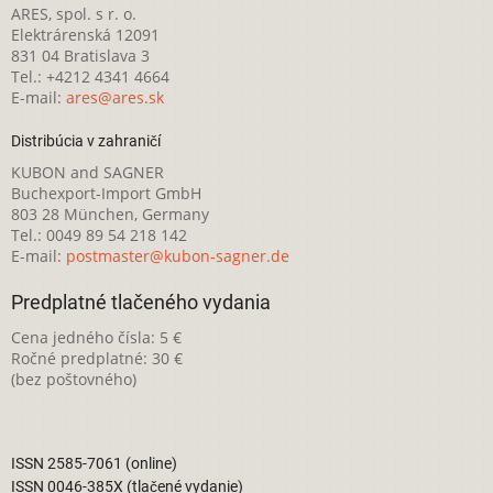
ARES, spol. s r. o.
Elektrárenská 12091
831 04 Bratislava 3
Tel.: +4212 4341 4664
E-mail:
ares@ares.sk
Distribúcia v zahraničí
KUBON and SAGNER
Buchexport-Import GmbH
803 28 München, Germany
Tel.: 0049 89 54 218 142
E-mail:
postmaster@kubon-sagner.de
Predplatné tlačeného vydania
Cena jedného čísla: 5 €
Ročné predplatné: 30 €
(bez poštovného)
ISSN 2585-7061 (online)
ISSN 0046-385X (tlačené vydanie)