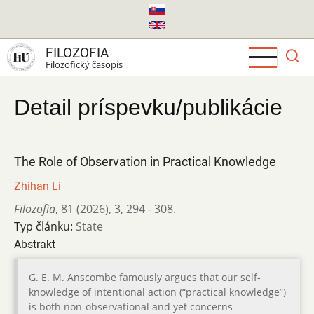
Skočiť
na
hlavný
FILOZOFIA
obsah
Filozofický časopis
Detail príspevku/publikácie
The Role of Observation in Practical Knowledge
Zhihan Li
Filozofia
,
81 (2026)
,
3
,
294 - 308.
Typ článku:
State
Abstrakt
G. E. M. Anscombe famously argues that our self-
knowledge of intentional action (“practical knowledge”)
is both non-observational and yet concerns