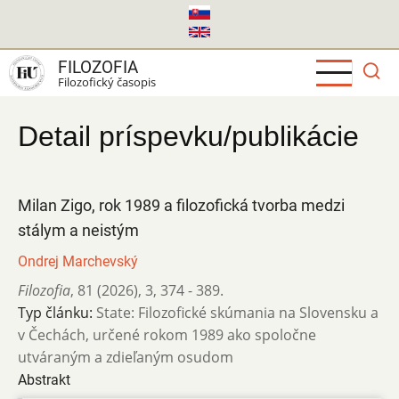
Skočiť
na
hlavný
FILOZOFIA
obsah
Filozofický časopis
Detail príspevku/publikácie
Milan Zigo, rok 1989 a filozofická tvorba medzi
stálym a neistým
Ondrej Marchevský
Filozofia
,
81 (2026)
,
3
,
374 - 389.
Typ článku:
State: Filozofické skúmania na Slovensku a
v Čechách, určené rokom 1989 ako spoločne
utváraným a zdieľaným osudom
Abstrakt