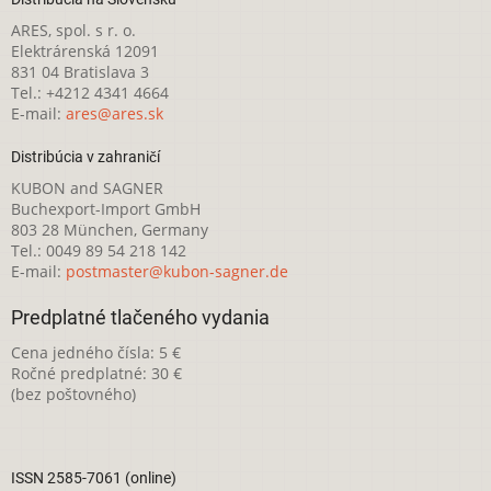
ARES, spol. s r. o.
Elektrárenská 12091
831 04 Bratislava 3
Tel.: +4212 4341 4664
E-mail:
ares@ares.sk
Distribúcia v zahraničí
KUBON and SAGNER
Buchexport-Import GmbH
803 28 München, Germany
Tel.: 0049 89 54 218 142
E-mail:
postmaster@kubon-sagner.de
Predplatné tlačeného vydania
Cena jedného čísla: 5 €
Ročné predplatné: 30 €
(bez poštovného)
ISSN 2585-7061 (online)