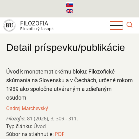
Skočiť
na
hlavný
FILOZOFIA
obsah
Filozofický časopis
Detail príspevku/publikácie
Úvod k monotematickému bloku: Filozofické
skúmania na Slovensku a v Čechách, určené rokom
1989 ako spoločne utváraným a zdieľaným
osudom
Ondrej Marchevský
Filozofia
,
81 (2026)
,
3
,
309 - 311.
Typ článku:
Úvod
Súbor na stiahnutie:
PDF