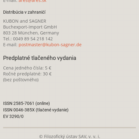
E-mail:
ares@ares.sk
Distribúcia v zahraničí
KUBON and SAGNER
Buchexport-Import GmbH
803 28 München, Germany
Tel.: 0049 89 54 218 142
E-mail:
postmaster@kubon-sagner.de
Predplatné tlačeného vydania
Cena jedného čísla: 5 €
Ročné predplatné: 30 €
(bez poštovného)
ISSN 2585-7061 (online)
ISSN 0046-385X (tlačené vydanie)
EV 3290/0
© Filozofický ústav SAV, v. v. i.