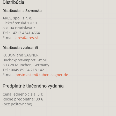
Distribúcia
Distribúcia na Slovensku
ARES, spol. s r. o.
Elektrárenská 12091
831 04 Bratislava 3
Tel.: +4212 4341 4664
E-mail:
ares@ares.sk
Distribúcia v zahraničí
KUBON and SAGNER
Buchexport-Import GmbH
803 28 München, Germany
Tel.: 0049 89 54 218 142
E-mail:
postmaster@kubon-sagner.de
Predplatné tlačeného vydania
Cena jedného čísla: 5 €
Ročné predplatné: 30 €
(bez poštovného)