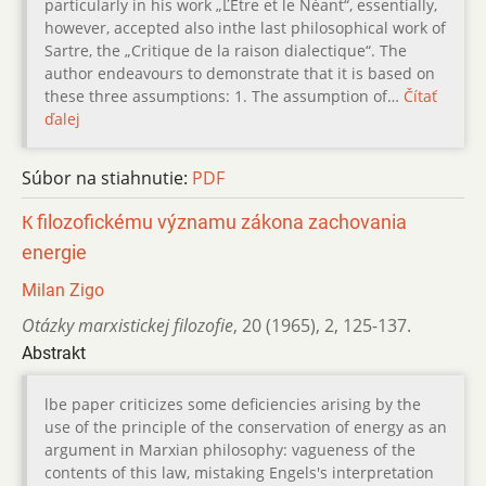
particularly in his work „ĽÉtre et le Néant“, essentially,
however, accepted also inthe last philosophical work of
Sartre, the „Critique de la raison dialectique“. The
author endeavours to demonstrate that it is based on
these three assumptions: 1. The assumption of…
Čítať
ďalej
Súbor na stiahnutie:
PDF
К filozofickému významu zákona zachovania
energie
Milan Zigo
Otázky marxistickej filozofie
,
20 (1965)
,
2
,
125-137.
Abstrakt
lbe paper criticizes some deficiencies arising by the
use of the principle of the conservation of energy as an
argument in Marxian philosophy: vagueness of the
contents of this law, mistaking Engels's interpretation