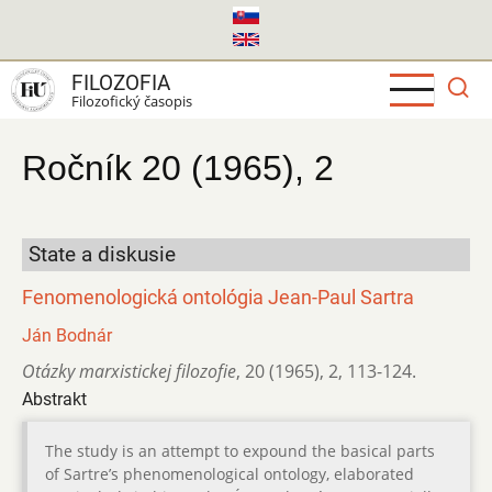
Skočiť
na
hlavný
FILOZOFIA
obsah
Filozofický časopis
Ročník 20 (1965), 2
State a diskusie
Fenomenologická ontológia Jean-Paul Sartra
Ján Bodnár
Otázky marxistickej filozofie
,
20 (1965)
,
2
,
113-124.
Abstrakt
The study is an attempt to expound the basical parts
of Sartre’s phenomenological ontology, elaborated