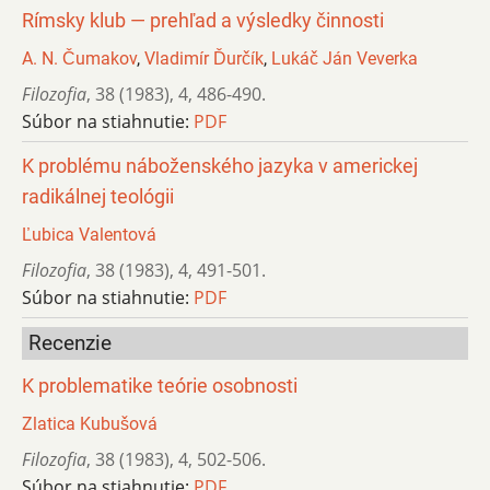
Rímsky klub — prehľad a výsledky činnosti
A. N. Čumakov
,
Vladimír Ďurčík
,
Lukáč Ján Veverka
Filozofia
,
38 (1983)
,
4
,
486-490.
Súbor na stiahnutie:
PDF
K problému náboženského jazyka v americkej
radikálnej teológii
Ľubica Valentová
Filozofia
,
38 (1983)
,
4
,
491-501.
Súbor na stiahnutie:
PDF
Recenzie
K problematike teórie osobnosti
Zlatica Kubušová
Filozofia
,
38 (1983)
,
4
,
502-506.
Súbor na stiahnutie:
PDF