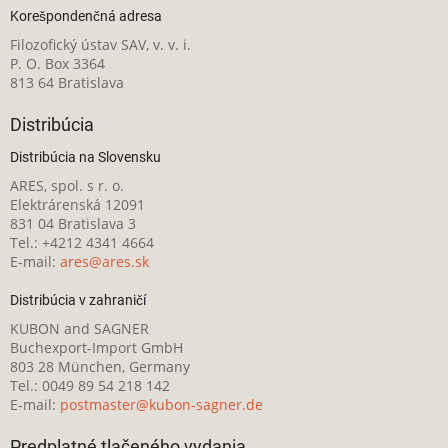
Korešpondenčná adresa
Filozofický ústav SAV, v. v. i.
P. O. Box 3364
813 64 Bratislava
Distribúcia
Distribúcia na Slovensku
ARES, spol. s r. o.
Elektrárenská 12091
831 04 Bratislava 3
Tel.: +4212 4341 4664
E-mail:
ares@ares.sk
Distribúcia v zahraničí
KUBON and SAGNER
Buchexport-Import GmbH
803 28 München, Germany
Tel.: 0049 89 54 218 142
E-mail:
postmaster@kubon-sagner.de
Predplatné tlačeného vydania