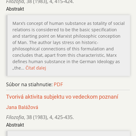
Filozofia
,
38 (1983)
,
4
,
415-424.
Abstrakt
Marx’s concept of human substance as totality of social
relations is considered to be the basic specification
and starting point on Marxist philosophic conception
of Man. The author lays stress on historic-
philosophical connections of this formulation and
concludes that, apart from this characteristic, Marx
defines human substance in the German Ideology as
„the…
Čítať ďalej
Súbor na stiahnutie:
PDF
Tvorivá aktivita subjektu vo vedeckom poznaní
Jana Balážová
Filozofia
,
38 (1983)
,
4
,
425-435.
Abstrakt