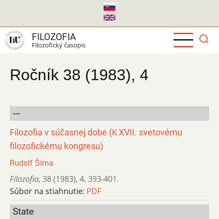
Skočiť
na
hlavný
FILOZOFIA
obsah
Filozofický časopis
Ročník 38 (1983), 4
---
Filozofia v súčasnej dobe (К XVII. svetovému
filozofickému kongresu)
Rudolf Šíma
Filozofia
,
38 (1983)
,
4
,
393-401.
Súbor na stiahnutie:
PDF
State