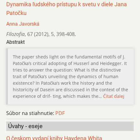
Dynamika ľudského prístupu k svetu v diele Jana
Patočku
Anna Javorská
Filozofia
,
67 (2012)
,
5
,
398-408.
Abstrakt
The paper sheds light on the fundamental motifs of J.
Patočka’s critical adopting of Husserl and Heidegger. It
tries to answer the question: What is the distinctive
trait of Patočka’s unveiling the dynamics of human
existence? In Patočka’s work the history and the
historicity of Dasein are discussed in the context of the
experience of drif- ting, which makes the…
Čítať ďalej
Súbor na stiahnutie:
PDF
Úvahy - eseje
O českom vydaní knihy Haydena Whita