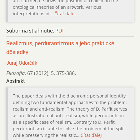
art. Further, it shows the position of realism in the
ontological theories of an artwork. Various
interpretations of…
Čítať ďalej
Súbor na stiahnutie:
PDF
Realizmus, perdurantizmus a jeho praktické
dôsledky
Juraj Odorčák
Filozofia
,
67 (2012)
,
5
,
375-386.
Abstrakt
The paper deals with the diachronic personal identity,
defining two fundamental approaches to the problem:
realism and anti-realism. The theory of D. Parfit serves
as an illustration of anti-realism, while perdurantism
as a specific case of realism. Contrary to D. Parfit,
perdurantism is able to solve the problem of the split
while presserving the realistic…
Čítať ďalej