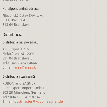
Korešpondenčná adresa
Filozofický ústav SAV, v. v. i.
P. O. Box 3364
813 64 Bratislava
Distribúcia
Distribúcia na Slovensku
ARES, spol. s r. o.
Elektrárenská 12091
831 04 Bratislava 3
Tel.: +4212 4341 4664
E-mail:
ares@ares.sk
Distribúcia v zahraničí
KUBON and SAGNER
Buchexport-Import GmbH
803 28 München, Germany
Tel.: 0049 89 54 218 142
E-mail:
postmaster@kubon-sagner.de