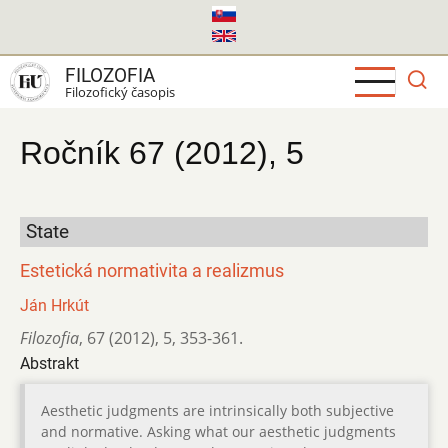
Skočiť
na
hlavný
FILOZOFIA
obsah
Filozofický časopis
Ročník 67 (2012), 5
State
Estetická normativita a realizmus
Ján Hrkút
Filozofia
,
67 (2012)
,
5
,
353-361.
Abstrakt
Aesthetic judgments are intrinsically both subjective
and normative. Asking what our aesthetic judgments