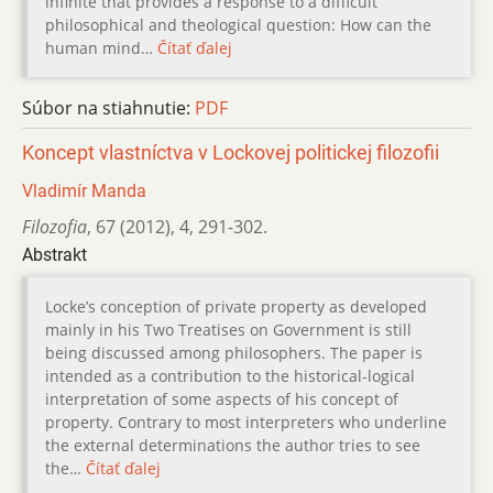
infinite that provides a response to a difficult
philosophical and theological question: How can the
human mind…
Čítať ďalej
Súbor na stiahnutie:
PDF
Koncept vlastníctva v Lockovej politickej filozofii
Vladimír Manda
Filozofia
,
67 (2012)
,
4
,
291-302.
Abstrakt
Locke’s conception of private property as developed
mainly in his Two Treatises on Government is still
being discussed among philosophers. The paper is
intended as a contribution to the historical-logical
interpretation of some aspects of his concept of
property. Contrary to most interpreters who underline
the external determinations the author tries to see
the…
Čítať ďalej