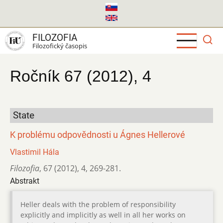
Skočiť
na
hlavný
FILOZOFIA
obsah
Filozofický časopis
Ročník 67 (2012), 4
State
K problému odpovědnosti u Ágnes Hellerové
Vlastimil Hála
Filozofia
,
67 (2012)
,
4
,
269-281.
Abstrakt
Heller deals with the problem of responsibility
explicitly and implicitly as well in all her works on