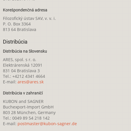
Korešpondenčná adresa
Filozofický ústav SAV, v. v. i.
P. O. Box 3364
813 64 Bratislava
Distribúcia
Distribúcia na Slovensku
ARES, spol. s r. o.
Elektrárenská 12091
831 04 Bratislava 3
Tel.: +4212 4341 4664
E-mail:
ares@ares.sk
Distribúcia v zahraničí
KUBON and SAGNER
Buchexport-Import GmbH
803 28 München, Germany
Tel.: 0049 89 54 218 142
E-mail:
postmaster@kubon-sagner.de