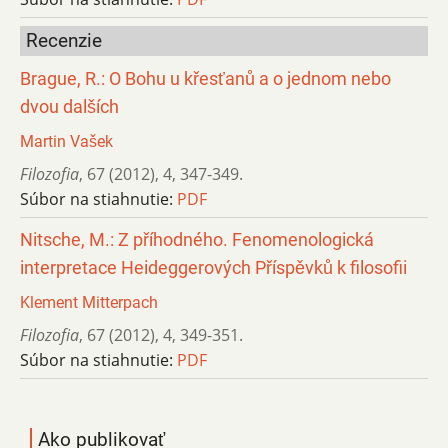
Recenzie
Brague, R.: O Bohu u křesťanů a o jednom nebo
dvou dalších
Martin Vašek
Filozofia
,
67 (2012)
,
4
,
347-349.
Súbor na stiahnutie:
PDF
Nitsche, M.: Z příhodného. Fenomenologická
interpretace Heideggerových Příspěvků k filosofii
Klement Mitterpach
Filozofia
,
67 (2012)
,
4
,
349-351.
Súbor na stiahnutie:
PDF
Ako publikovať