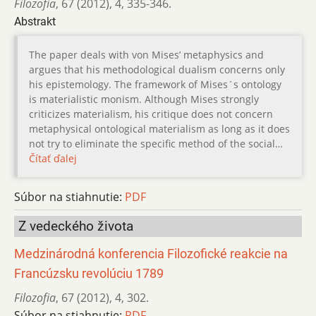
Filozofia
,
67 (2012)
,
4
,
335-346.
Abstrakt
The paper deals with von Mises’ metaphysics and
argues that his methodological dualism concerns only
his epistemology. The framework of Mises´s ontology
is materialistic monism. Although Mises strongly
criticizes materialism, his critique does not concern
metaphysical ontological materialism as long as it does
not try to eliminate the specific method of the social…
Čítať ďalej
Súbor na stiahnutie:
PDF
Z vedeckého života
Medzinárodná konferencia Filozofické reakcie na
Francúzsku revolúciu 1789
Filozofia
,
67 (2012)
,
4
,
302.
Súbor na stiahnutie:
PDF