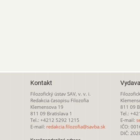
Kontakt
Vydava
Filozofický ústav SAV, v. v. i.
Filozofick
Redakcia časopisu Filozofia
Klemens
Klemensova 19
811 09 Br
811 09 Bratislava 1
Tel.: +4
Tel.: +4212 5292 1215
E-mail:
s
E-mail:
redakcia.filozofia@savba.sk
IČO: 00
DIČ: 20