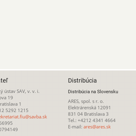
teľ
Distribúcia
ý ústav SAV, v. v. i.
Distribúcia na Slovensku
ova 19
ARES, spol. s r. o.
atislava 1
Elektrárenská 12091
212 5292 1215
831 04 Bratislava 3
ekretariat.fiu@savba.sk
Tel.: +4212 4341 4664
166995
E-mail:
ares@ares.sk
20794149