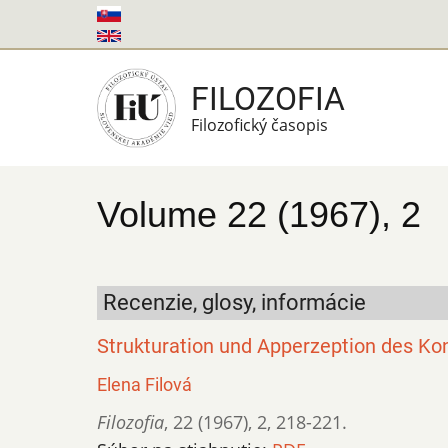
Skočiť
na
hlavný
FILOZOFIA
obsah
Filozofický časopis
Volume 22 (1967), 2
Recenzie, glosy, informácie
Strukturation und Apperzeption des Kon
Elena Filová
Filozofia
,
22 (1967)
,
2
,
218-221.