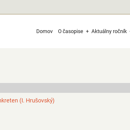
Main
Domov
O časopise
Aktuálny ročník
navigation
kreten (I. Hrušovský)