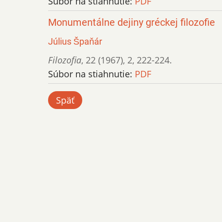
Súbor na stiahnutie:
PDF
Monumentálne dejiny gréckej filozofie
Július Špaňár
Filozofia
,
22 (1967)
,
2
,
222-224.
Súbor na stiahnutie:
PDF
Späť