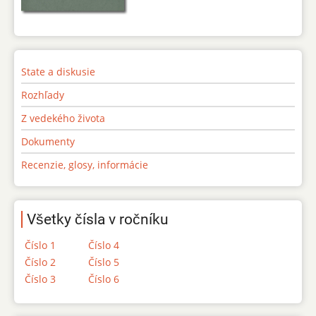
State a diskusie
Rozhľady
Z vedekého života
Dokumenty
Recenzie, glosy, informácie
Všetky čísla v ročníku
Číslo 1
Číslo 4
Číslo 2
Číslo 5
Číslo 3
Číslo 6