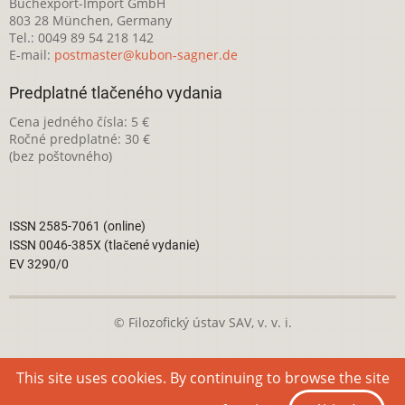
Buchexport-Import GmbH
803 28 München, Germany
Tel.: 0049 89 54 218 142
E-mail:
postmaster@kubon-sagner.de
Predplatné tlačeného vydania
Cena jedného čísla: 5 €
Ročné predplatné: 30 €
(bez poštovného)
ISSN 2585-7061 (online)
ISSN 0046-385X (tlačené vydanie)
EV 3290/0
© Filozofický ústav SAV, v. v. i.
Táto webová stránka je licencovaná pod
Creative Commons
This site uses cookies. By continuing to browse the site
Attribution-NonCommercial 4.0 International License