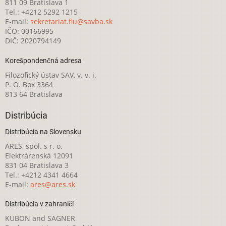
811 09 Bratislava 1
Tel.: +4212 5292 1215
E-mail:
sekretariat.fiu@savba.sk
IČO: 00166995
DIČ: 2020794149
Korešpondenčná adresa
Filozofický ústav SAV, v. v. i.
P. O. Box 3364
813 64 Bratislava
Distribúcia
Distribúcia na Slovensku
ARES, spol. s r. o.
Elektrárenská 12091
831 04 Bratislava 3
Tel.: +4212 4341 4664
E-mail:
ares@ares.sk
Distribúcia v zahraničí
KUBON and SAGNER