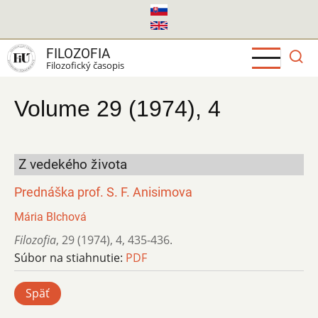
Skočiť
na
hlavný
FILOZOFIA
obsah
Filozofický časopis
Volume 29 (1974), 4
Z vedekého života
Prednáška prof. S. F. Anisimova
Mária Blchová
Filozofia
,
29 (1974)
,
4
,
435-436.
Súbor na stiahnutie:
PDF
Späť