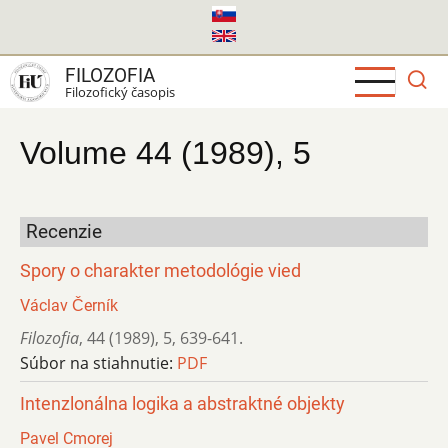
Skočiť
na
hlavný
FILOZOFIA
obsah
Filozofický časopis
Volume 44 (1989), 5
Recenzie
Spory o charakter metodológie vied
Václav Černík
Filozofia
,
44 (1989)
,
5
,
639-641.
Súbor na stiahnutie:
PDF
Intenzlonálna logika a abstraktné objekty
Pavel Cmorej