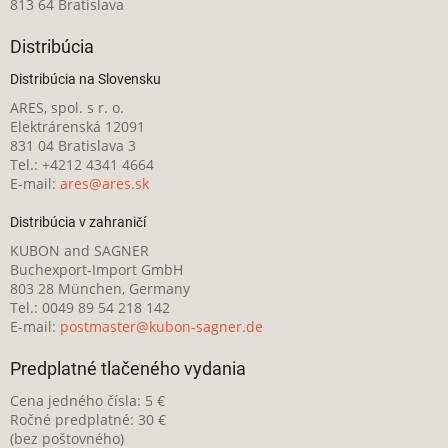
813 64 Bratislava
Distribúcia
Distribúcia na Slovensku
ARES, spol. s r. o.
Elektrárenská 12091
831 04 Bratislava 3
Tel.: +4212 4341 4664
E-mail:
ares@ares.sk
Distribúcia v zahraničí
KUBON and SAGNER
Buchexport-Import GmbH
803 28 München, Germany
Tel.: 0049 89 54 218 142
E-mail:
postmaster@kubon-sagner.de
Predplatné tlačeného vydania
Cena jedného čísla: 5 €
Ročné predplatné: 30 €
(bez poštovného)