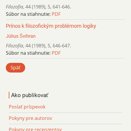
Filozofia
,
44 (1989)
,
5
,
641-646.
Súbor na stiahnutie:
PDF
Prínos k filozofickým problémom logiky
Július Švihran
Filozofia
,
44 (1989)
,
5
,
646-647.
Súbor na stiahnutie:
PDF
Späť
Ako publikovať
Poslať príspevok
Pokyny pre autorov
Pokyny pre recenzentov