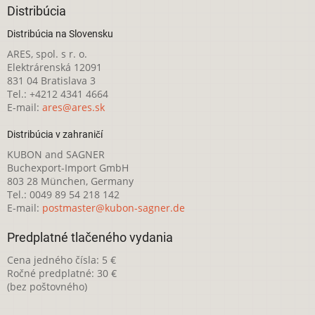
Distribúcia
Distribúcia na Slovensku
ARES, spol. s r. o.
Elektrárenská 12091
831 04 Bratislava 3
Tel.: +4212 4341 4664
E-mail:
ares@ares.sk
Distribúcia v zahraničí
KUBON and SAGNER
Buchexport-Import GmbH
803 28 München, Germany
Tel.: 0049 89 54 218 142
E-mail:
postmaster@kubon-sagner.de
Predplatné tlačeného vydania
Cena jedného čísla: 5 €
Ročné predplatné: 30 €
(bez poštovného)