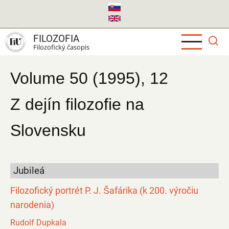
Skočiť
na
hlavný
FILOZOFIA
obsah
Filozofický časopis
Volume 50 (1995), 12
Z dejín filozofie na
Slovensku
Jubileá
Filozofický portrét P. J. Šafárika (k 200. výročiu
narodenia)
Rudolf Dupkala