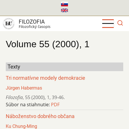
Skočiť
na
hlavný
FILOZOFIA
obsah
Filozofický časopis
Volume 55 (2000), 1
Texty
Tri normatívne modely demokracie
Jürgen Habermas
Filozofia
,
55 (2000)
,
1
,
39-46.
Súbor na stiahnutie:
PDF
Náboženstvo dobrého občana
Ku Chung-Ming