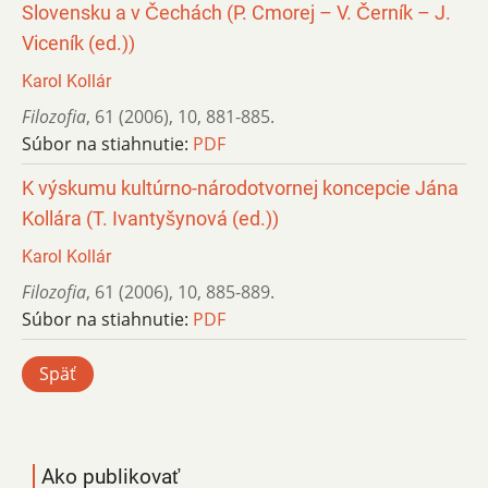
Slovensku a v Čechách (P. Cmorej – V. Černík – J.
Viceník (ed.))
Karol Kollár
Filozofia
,
61 (2006)
,
10
,
881-885.
Súbor na stiahnutie:
PDF
K výskumu kultúrno-národotvornej koncepcie Jána
Kollára (T. Ivantyšynová (ed.))
Karol Kollár
Filozofia
,
61 (2006)
,
10
,
885-889.
Súbor na stiahnutie:
PDF
Späť
Ako publikovať