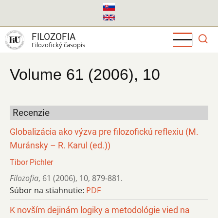
Skočiť
na
hlavný
FILOZOFIA
obsah
Filozofický časopis
Volume 61 (2006), 10
Recenzie
Globalizácia ako výzva pre filozofickú reflexiu (M.
Muránsky – R. Karul (ed.))
Tibor Pichler
Filozofia
,
61 (2006)
,
10
,
879-881.
Súbor na stiahnutie:
PDF
K novším dejinám logiky a metodológie vied na