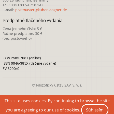
803 28 München, Germany
Tel.: 0049 89 54 218 142
E-mail:
postmaster@kubon-sagner.de
Predplatné tlačeného vydania
Cena jedného čísla: 5 €
Ročné predplatné: 30 €
(bez poštovného)
ISSN 2585-7061 (online)
ISSN 0046-385X (tlačené vydanie)
EV 3290/0
© Filozofický ústav SAV, v. v. i.
Táto webová stránka je licencovaná pod
Creative Commons
This site uses cookies. By continuing to browse the site
Attribution-NonCommercial 4.0 International License
you are agreeing to our use of cookies.
Súhlasím