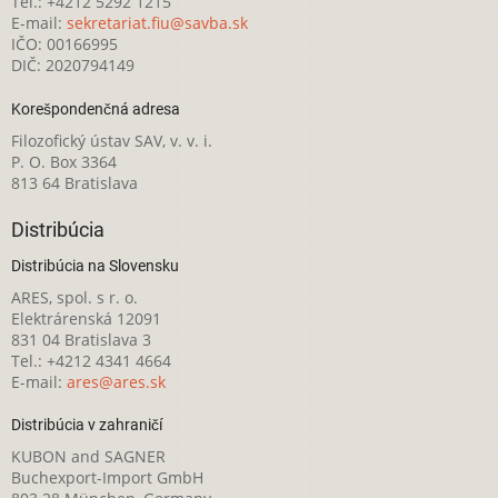
Tel.: +4212 5292 1215
E-mail:
sekretariat.fiu@savba.sk
IČO: 00166995
DIČ: 2020794149
Korešpondenčná adresa
Filozofický ústav SAV, v. v. i.
P. O. Box 3364
813 64 Bratislava
Distribúcia
Distribúcia na Slovensku
ARES, spol. s r. o.
Elektrárenská 12091
831 04 Bratislava 3
Tel.: +4212 4341 4664
E-mail:
ares@ares.sk
Distribúcia v zahraničí
KUBON and SAGNER
Buchexport-Import GmbH