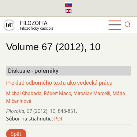
Skočiť
na
hlavný
FILOZOFIA
obsah
Filozofický časopis
Volume 67 (2012), 10
Diskusie - polemiky
Preklad odborného textu ako vedecká práca
Michal Chabada
,
Róbert Maco
,
Miroslav Marcelli
,
Mária
Mičaninová
Filozofia
,
67 (2012)
,
10
,
848-851.
Súbor na stiahnutie:
PDF
Späť