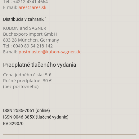
Tel.: +4212 4341 4664
E-mail:
ares@ares.sk
Distribúcia v zahraničí
KUBON and SAGNER
Buchexport-Import GmbH
803 28 München, Germany
Tel.: 0049 89 54 218 142
E-mail:
postmaster@kubon-sagner.de
Predplatné tlačeného vydania
Cena jedného čísla: 5 €
Ročné predplatné: 30 €
(bez poštovného)
ISSN 2585-7061 (online)
ISSN 0046-385X (tlačené vydanie)
EV 3290/0