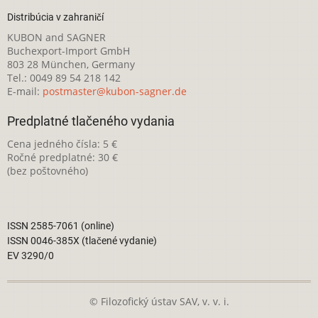
Distribúcia v zahraničí
KUBON and SAGNER
Buchexport-Import GmbH
803 28 München, Germany
Tel.: 0049 89 54 218 142
E-mail:
postmaster@kubon-sagner.de
Predplatné tlačeného vydania
Cena jedného čísla: 5 €
Ročné predplatné: 30 €
(bez poštovného)
ISSN 2585-7061 (online)
ISSN 0046-385X (tlačené vydanie)
EV 3290/0
© Filozofický ústav SAV, v. v. i.