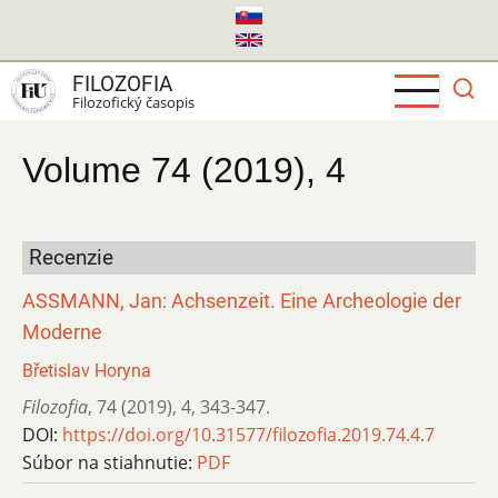
Skočiť
na
hlavný
FILOZOFIA
obsah
Filozofický časopis
Volume 74 (2019), 4
Recenzie
ASSMANN, Jan: Achsenzeit. Eine Archeologie der
Moderne
Břetislav Horyna
Filozofia
,
74 (2019)
,
4
,
343-347.
DOI:
https://doi.org/10.31577/filozofia.2019.74.4.7
Súbor na stiahnutie:
PDF