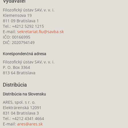
Vydavateľ
Filozofický ústav SAV, v. v. i.
Klemensova 19
811 09 Bratislava 1
Tel.: +4212 5292 1215
E-mail:
sekretariat.fiu@savba.sk
IČO: 00166995
DIČ: 2020794149
Korešpondenčná adresa
Filozofický ústav SAV, v. v. i.
P. O. Box 3364
813 64 Bratislava
Distribúcia
Distribúcia na Slovensku
ARES, spol. s r. o.
Elektrárenská 12091
831 04 Bratislava 3
Tel.: +4212 4341 4664
E-mail:
ares@ares.sk