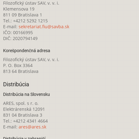
Filozofický ústav SAV, v. v. i.
Klemensova 19
811 09 Bratislava 1
Tel.: +4212 5292 1215
E-mail:
sekretariat.fiu@savba.sk
IČO: 00166995
DIČ: 2020794149
Korešpondenčná adresa
Filozofický ústav SAV, v. v. i.
P. O. Box 3364
813 64 Bratislava
Distribúcia
Distribúcia na Slovensku
ARES, spol. s r. o.
Elektrárenská 12091
831 04 Bratislava 3
Tel.: +4212 4341 4664
E-mail:
ares@ares.sk
Distribúcia v zahraničí