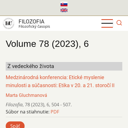
Skočiť
na
hlavný
FILOZOFIA
obsah
Filozofický časopis
Volume 78 (2023), 6
Z vedeckého života
Medzinárodná konferencia: Etické myslenie
minulosti a súčasnosti: Etika v 20. a 21. storočí II
Marta Gluchmanová
Filozofia
,
78 (2023)
,
6
,
504 - 507.
Súbor na stiahnutie:
PDF
Späť