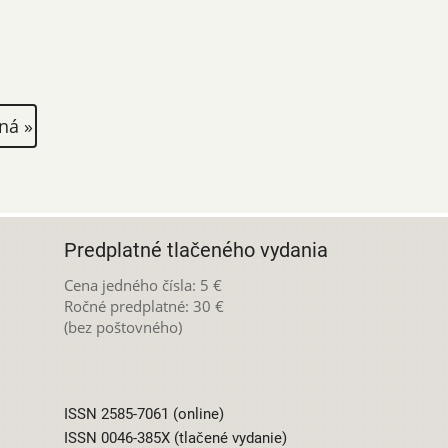
ná
ná »
Predplatné tlačeného vydania
Cena jedného čísla: 5 €
Ročné predplatné: 30 €
(bez poštovného)
ISSN 2585-7061 (online)
ISSN 0046-385X (tlačené vydanie)