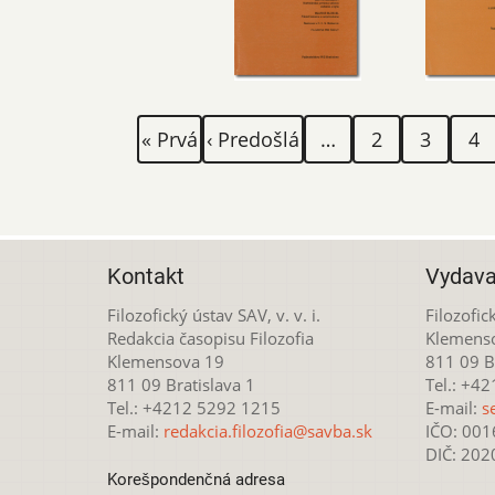
Stránkovanie
Prvá
Predchádzajúca
Page
Page
Pag
« Prvá
‹ Predošlá
…
2
3
4
strana
strana
Kontakt
Vydava
Filozofický ústav SAV, v. v. i.
Filozofick
Redakcia časopisu Filozofia
Klemens
Klemensova 19
811 09 Br
811 09 Bratislava 1
Tel.: +4
Tel.: +4212 5292 1215
E-mail:
s
E-mail:
redakcia.filozofia@savba.sk
IČO: 00
DIČ: 20
Korešpondenčná adresa