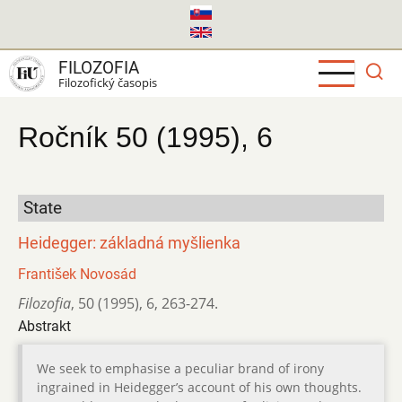
Skočiť
na
hlavný
FILOZOFIA
obsah
Filozofický časopis
Ročník 50 (1995), 6
State
Heidegger: základná myšlienka
František Novosád
Filozofia
,
50 (1995)
,
6
,
263-274.
Abstrakt
We seek to emphasise a peculiar brand of irony
ingrained in Heidegger’s account of his own thoughts.