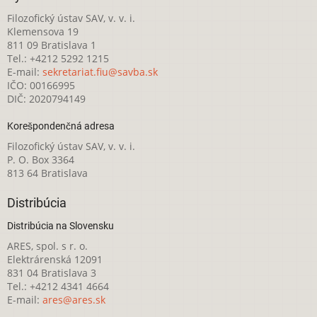
Filozofický ústav SAV, v. v. i.
Klemensova 19
811 09 Bratislava 1
Tel.: +4212 5292 1215
E-mail:
sekretariat.fiu@savba.sk
IČO: 00166995
DIČ: 2020794149
Korešpondenčná adresa
Filozofický ústav SAV, v. v. i.
P. O. Box 3364
813 64 Bratislava
Distribúcia
Distribúcia na Slovensku
ARES, spol. s r. o.
Elektrárenská 12091
831 04 Bratislava 3
Tel.: +4212 4341 4664
E-mail:
ares@ares.sk