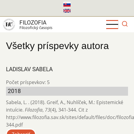
Skočiť
na
hlavný
FILOZOFIA
obsah
Filozofický časopis
Všetky príspevky autora
LADISLAV SABELA
Počet príspevkov: 5
2018
Sabela, L. . (2018). Greif, A., Nuhlíček, M.: Epistemické
intuície.
Filozofia
,
73
(4), 341-344. Cit z
http://www.filozofia.sav.sk/sites/default/files/doc/filozof
344.pdf