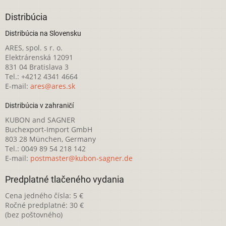
Distribúcia
Distribúcia na Slovensku
ARES, spol. s r. o.
Elektrárenská 12091
831 04 Bratislava 3
Tel.: +4212 4341 4664
E-mail:
ares@ares.sk
Distribúcia v zahraničí
KUBON and SAGNER
Buchexport-Import GmbH
803 28 München, Germany
Tel.: 0049 89 54 218 142
E-mail:
postmaster@kubon-sagner.de
Predplatné tlačeného vydania
Cena jedného čísla: 5 €
Ročné predplatné: 30 €
(bez poštovného)