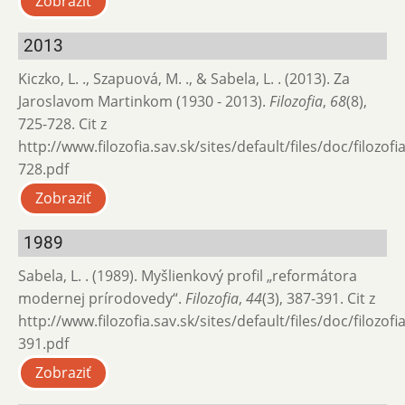
Zobraziť
2013
Kiczko, L. ., Szapuová, M. ., & Sabela, L. . (2013). Za
Jaroslavom Martinkom (1930 - 2013).
Filozofia
,
68
(8),
725-728. Cit z
http://www.filozofia.sav.sk/sites/default/files/doc/filozof
728.pdf
Zobraziť
1989
Sabela, L. . (1989). Myšlienkový profil „reformátora
modernej prírodovedy“.
Filozofia
,
44
(3), 387-391. Cit z
http://www.filozofia.sav.sk/sites/default/files/doc/filozof
391.pdf
Zobraziť