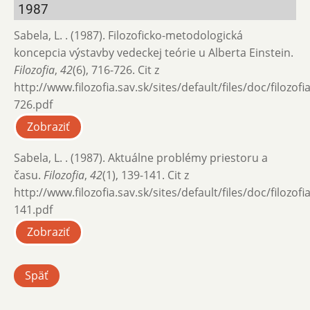
1987
Sabela, L. . (1987). Filozoficko-metodologická
koncepcia výstavby vedeckej teórie u Alberta Einstein.
Filozofia
,
42
(6), 716-726. Cit z
http://www.filozofia.sav.sk/sites/default/files/doc/filozof
726.pdf
Zobraziť
Sabela, L. . (1987). Aktuálne problémy priestoru a
času.
Filozofia
,
42
(1), 139-141. Cit z
http://www.filozofia.sav.sk/sites/default/files/doc/filozof
141.pdf
Zobraziť
Späť