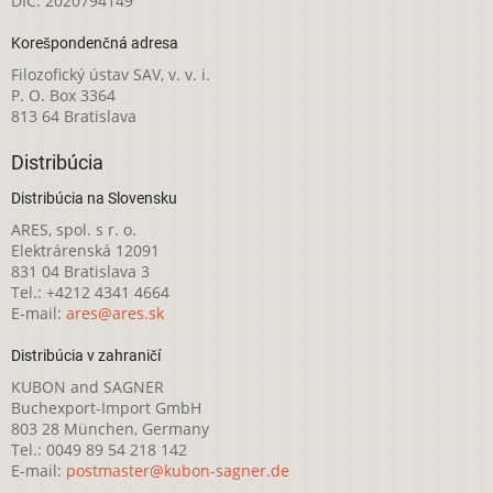
DIČ: 2020794149
Korešpondenčná adresa
Filozofický ústav SAV, v. v. i.
P. O. Box 3364
813 64 Bratislava
Distribúcia
Distribúcia na Slovensku
ARES, spol. s r. o.
Elektrárenská 12091
831 04 Bratislava 3
Tel.: +4212 4341 4664
E-mail:
ares@ares.sk
Distribúcia v zahraničí
KUBON and SAGNER
Buchexport-Import GmbH
803 28 München, Germany
Tel.: 0049 89 54 218 142
E-mail:
postmaster@kubon-sagner.de