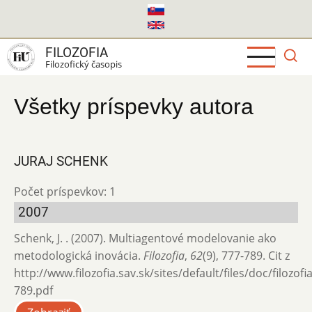
Skočiť
na
hlavný
FILOZOFIA
obsah
Filozofický časopis
Všetky príspevky autora
JURAJ SCHENK
Počet príspevkov: 1
2007
Schenk, J. . (2007). Multiagentové modelovanie ako
metodologická inovácia.
Filozofia
,
62
(9), 777-789. Cit z
http://www.filozofia.sav.sk/sites/default/files/doc/filozof
789.pdf