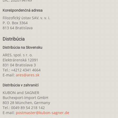
DIČ: 2020794149
Korešpondenčná adresa
Filozofický ústav SAV, v. v. i.
P. O. Box 3364
813 64 Bratislava
Distribúcia
Distribúcia na Slovensku
ARES, spol. s r. o.
Elektrárenská 12091
831 04 Bratislava 3
Tel.: +4212 4341 4664
E-mail:
ares@ares.sk
Distribúcia v zahraničí
KUBON and SAGNER
Buchexport-Import GmbH
803 28 München, Germany
Tel.: 0049 89 54 218 142
E-mail:
postmaster@kubon-sagner.de