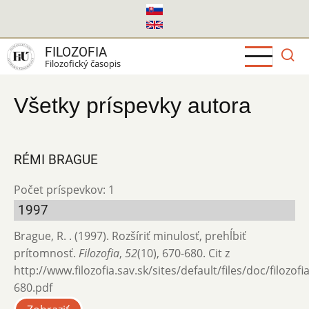
Skočiť
na
hlavný
FILOZOFIA
obsah
Filozofický časopis
Všetky príspevky autora
RÉMI BRAGUE
Počet príspevkov: 1
1997
Brague, R. . (1997). Rozšíriť minulosť, prehĺbiť
prítomnosť.
Filozofia
,
52
(10), 670-680. Cit z
http://www.filozofia.sav.sk/sites/default/files/doc/filozof
680.pdf