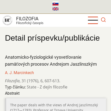
Skočiť
na
hlavný
FILOZOFIA
obsah
Filozofický časopis
Detail príspevku/publikácie
Anatomicko-fyziologické vysvetľovanie
pamäťových procesov Andrejom Jaszlinszkým
A. J. Marcinkech
Filozofia
,
31 (1976)
,
6
,
607-613.
Typ článku:
State - Z dejín filozofie
Abstrakt
The paper deals with the views of Andrej Jaszlimszký
(1717—1783), Professor at Trnava University,