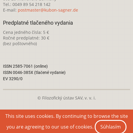
Tel.: 0049 89 54 218 142
E-mail:
postmaster@kubon-sagner.de
Predplatné tlačeného vydania
Cena jedného čísla: 5 €
Ročné predplatné: 30 €
(bez poštovného)
ISSN 2585-7061 (online)
ISSN 0046-385X (tlačené vydanie)
EV 3290/0
© Filozofický ústav SAV, v. v. i.
Táto webová stránka je licencovaná pod
Creative Commons
This site uses cookies. By continuing to browse the site
Attribution-NonCommercial 4.0 International License
you are agreeing to our use of cookies.
Súhlasím