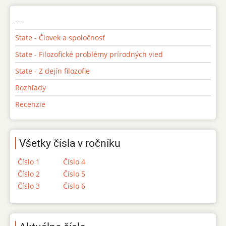
---
State - Človek a spoločnosť
State - Filozofické problémy prírodných vied
State - Z dejín filozofie
Rozhľady
Recenzie
Všetky čísla v ročníku
Číslo 1
Číslo 4
Číslo 2
Číslo 5
Číslo 3
Číslo 6