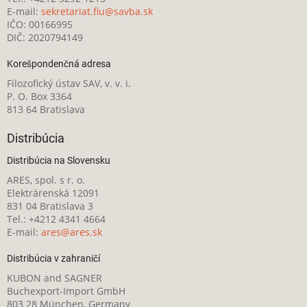
E-mail:
sekretariat.fiu@savba.sk
IČO: 00166995
DIČ: 2020794149
Korešpondenčná adresa
Filozofický ústav SAV, v. v. i.
P. O. Box 3364
813 64 Bratislava
Distribúcia
Distribúcia na Slovensku
ARES, spol. s r. o.
Elektrárenská 12091
831 04 Bratislava 3
Tel.: +4212 4341 4664
E-mail:
ares@ares.sk
Distribúcia v zahraničí
KUBON and SAGNER
Buchexport-Import GmbH
803 28 München, Germany