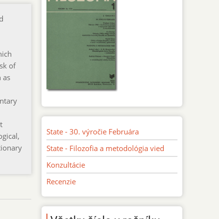
nd
hich
sk of
 as
entary
t
State - 30. výročie Februára
gical,
tionary
State - Filozofia a metodológia vied
Konzultácie
Recenzie