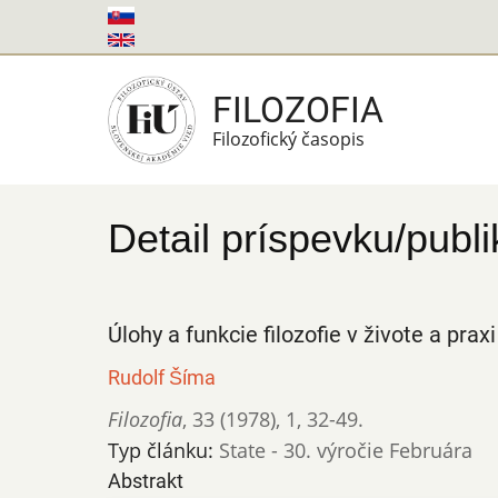
Skočiť
na
hlavný
FILOZOFIA
obsah
Filozofický časopis
Detail príspevku/publi
Úlohy a funkcie filozofie v živote a praxi
Rudolf Šíma
Filozofia
,
33 (1978)
,
1
,
32-49.
Typ článku:
State - 30. výročie Februára
Abstrakt