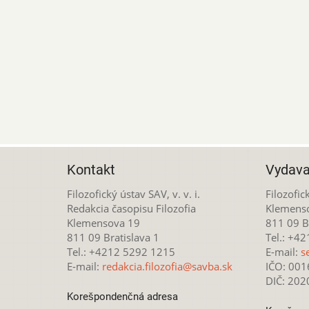
Kontakt
Vydava
Filozofický ústav SAV, v. v. i.
Filozofick
Redakcia časopisu Filozofia
Klemens
Klemensova 19
811 09 Br
811 09 Bratislava 1
Tel.: +4
Tel.: +4212 5292 1215
E-mail:
s
E-mail:
redakcia.filozofia@savba.sk
IČO: 00
DIČ: 20
Korešpondenčná adresa