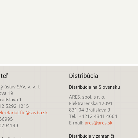
teľ
Distribúcia
ý ústav SAV, v. v. i.
Distribúcia na Slovensku
ova 19
ARES, spol. s r. o.
atislava 1
Elektrárenská 12091
212 5292 1215
831 04 Bratislava 3
ekretariat.fiu@savba.sk
Tel.: +4212 4341 4664
166995
E-mail:
ares@ares.sk
20794149
Distribúcia v zahraničí