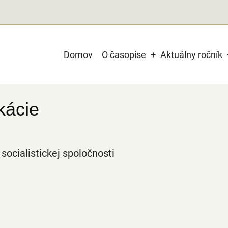
Main
Domov
O časopise
Aktuálny ročník
navigation
kácie
 socialistickej spoločnosti